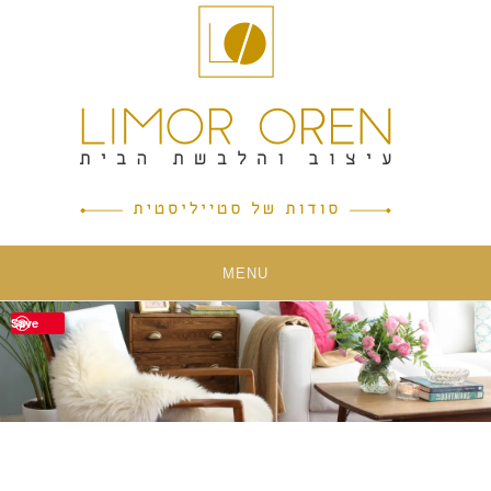
Ski
t
conten
MENU
Save