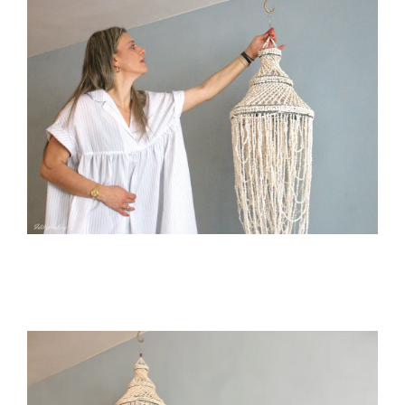
צילום- עדית הלוי. מובייל צדפים- גלריית מיקלולה.