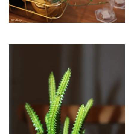
פריטי סטיילינג שהבאתי עימי ממילאנו. צילום- עדית הלוי