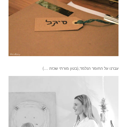
צילום-עדית הלוי.
עברנו על החומר הנלמד,(בטון מורתי שכזה …)