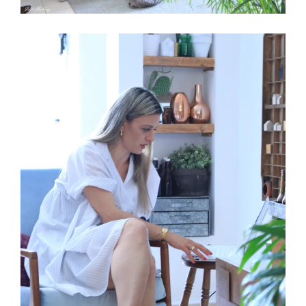
צילום-עדית הלוי