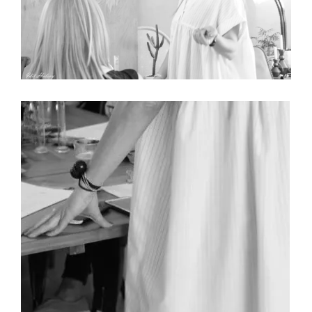
צילום-עדית הלוי.