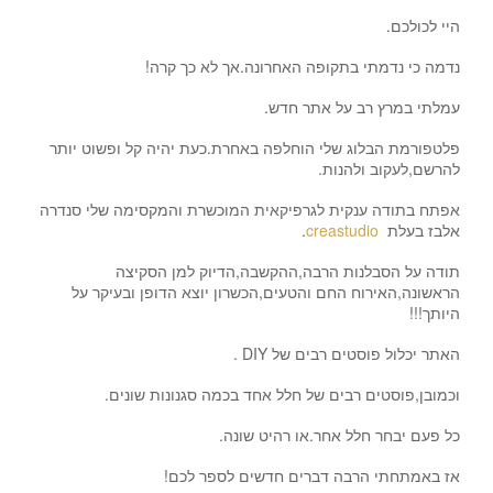
היי לכולכם.
נדמה כי נדמתי בתקופה האחרונה.אך לא כך קרה!
עמלתי במרץ רב על אתר חדש.
פלטפורמת הבלוג שלי הוחלפה באחרת.כעת יהיה קל ופשוט יותר
להרשם,לעקוב ולהנות.
אפתח בתודה ענקית לגרפיקאית המוכשרת והמקסימה שלי סנדרה
אלבז בעלת
creastudio
.
תודה על הסבלנות הרבה,ההקשבה,הדיוק למן הסקיצה
הראשונה,האירוח החם והטעים,הכשרון יוצא הדופן ובעיקר על
היותך!!!
האתר יכלול פוסטים רבים של DIY .
וכמובן,פוסטים רבים של חלל אחד בכמה סגנונות שונים.
כל פעם יבחר חלל אחר.או רהיט שונה.
אז באמתחתי הרבה דברים חדשים לספר לכם!