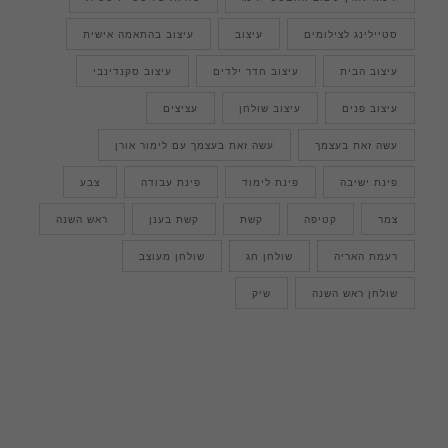
סטיילינג לצילומים
עיצוב
עיצוב בהתאמה אישית
עיצוב הבית
עיצוב חדר ילדים
עיצוב סקנדינבי
עיצוב פנים
עיצוב שולחן
עציצים
עשה זאת בעצמך
עשה זאת בעצמך עם לימור אורן
פינת ישיבה
פינת לימוד
פינת עבודה
צבע
צמר
קטיפה
קשת
קשת בענן
ראש השנה
רעמת האריה
שולחן חג
שולחן מעוצב
שולחן ראש השנה
שיק