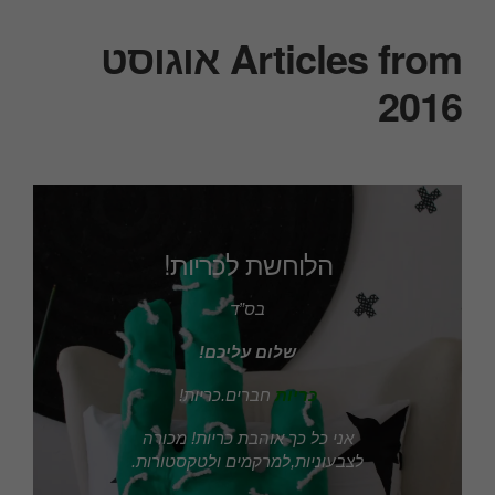
Articles from אוגוסט
2016
הלוחשת לכריות!
בס”ד
שלום עליכם!
כריות
חברים.כריות!
אני כל כך אוהבת כריות! מכורה
לצבעוניות,למרקמים ולטקסטורות.