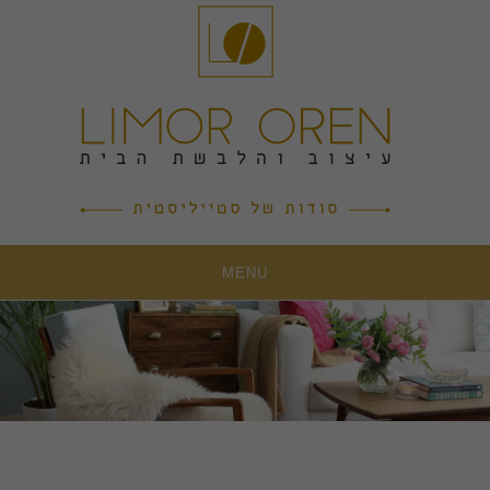
Ski
t
conten
MENU