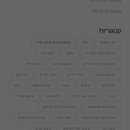
אוגוסט 2015
(1)
קטגוריות
THE NEW BOHEMIAN
DIY
AUKJI JD
ארוחת בוקר בסטייל
גלאם
דקורטיבי
דקורציה לחדר הילדים
הוםסטיילינג
הורה וילד
הלבשת הבית
חדרי ילדים
חדר ילדים
חדר לבן
חדר לבת
טיפים
טרנד
טרנד הקשת
טרצו
יצירה
יצירה עם ילדים
כילת אוהל
מיטת ברזל
מתנות לראש השנה
סדנת סטיילינג לצילום
סודות של סטייליסטית
סטיילינג
סטיילינג לצילומים
סקנדינבי
עיצוב חדר לתינוק
עיצוב פנים