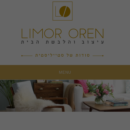
Ski
t
conten
MENU