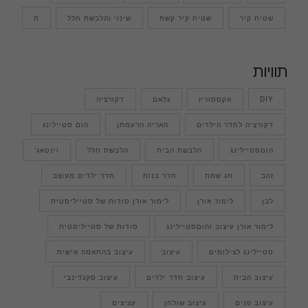
שטיח קיר
שטיח קיר קשת
שינוי והלבשת חלל
ת
תוויות
DIY
אקססוריז
גלאם
דקורציה
דקורציה לחדר הילדים
האריה הרעמתן
הום סטיילינג
הוםסטיילינג
הלבשת הבית
הלבשת חלל
וינטאג'
זהב
חג שמח
חדר בנות
חדר ילדים מעוצב
לבן
לימור אורן
לימור אורן סודות של סטייליסטית
לימור אורן עיצוב והוםסטיילינג
סודות של סטייליסטית
סטיילינג לצילומים
עיצוב
עיצוב בהתאמה אישית
עיצוב הבית
עיצוב חדר ילדים
עיצוב סקנדינבי
עיצוב פנים
עיצוב שולחן
עציצים