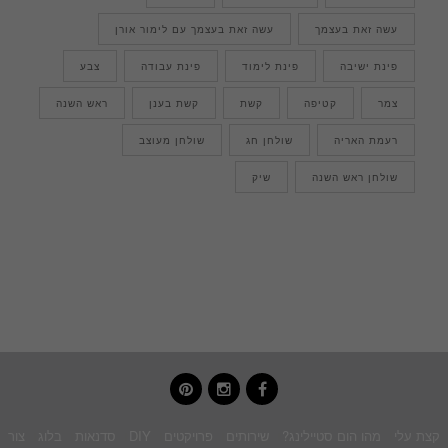
עשה זאת בעצמך
עשה זאת בעצמך עם לימור אורן
פינת ישיבה
פינת לימוד
פינת עבודה
צבע
צמר
קטיפה
קשת
קשת בענן
ראש השנה
רעמת האריה
שולחן חג
שולחן מעוצב
שולחן ראש השנה
שיק
pinterest
instagram
facebook
קצת עלי
מהו הום סטיילינג?
שירותים
פרויקטים
DIY
סדנאות
בלוג
צור