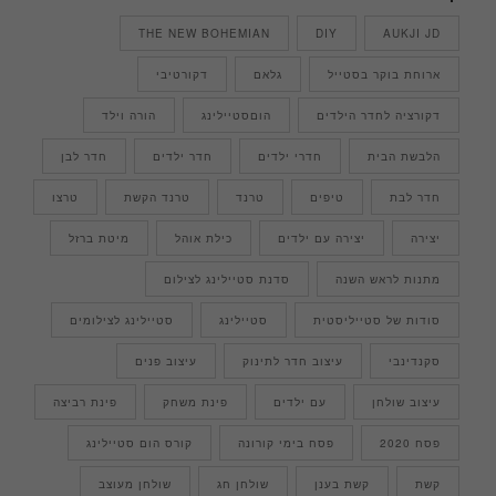
THE NEW BOHEMIAN
DIY
AUKJI JD
ארוחת בוקר בסטייל
גלאם
דקורטיבי
דקורציה לחדר הילדים
הוםסטיילינג
הורה וילד
הלבשת הבית
חדרי ילדים
חדר ילדים
חדר לבן
חדר לבת
טיפים
טרנד
טרנד הקשת
טרצו
יצירה
יצירה עם ילדים
כילת אוהל
מיטת ברזל
מתנות לראש השנה
סדנת סטיילינג לצילום
סודות של סטייליסטית
סטיילינג
סטיילינג לצילומים
סקנדינבי
עיצוב חדר לתינוק
עיצוב פנים
עיצוב שולחן
עם ילדים
פינת משחק
פינת רביצה
פסח 2020
פסח בימי קורונה
קורס הום סטיילינג
קשת
קשת בענן
שולחן חג
שולחן מעוצב