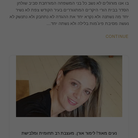
הלילה
בו אנו מורגלים לא נשב כל בני המשפחה המורחבת סביב שולחן
הזה
הסדר בבית הורי היקרים המתגוררים בעיר הקודש צפת לא נשיר
|
יחד מה נשתנה ולא נקרא יחד את ההגדה לא נתחבק ולא נתנשק לא
DIY
נעשה מסיבת פיג’מות בלילה ולא נשתה יחד…
|
לימור
CONTINUE
אורן
עיצוב
פנים
והום
סטיילינג
נעים מאוד! לימור אורן. מעצבת רב תחומית ומלבישת