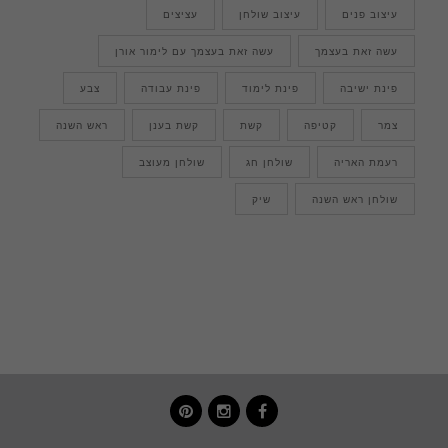
עיצוב פנים
עיצוב שולחן
עציצים
עשה זאת בעצמך
עשה זאת בעצמך עם לימור אורן
פינת ישיבה
פינת לימוד
פינת עבודה
צבע
צמר
קטיפה
קשת
קשת בענן
ראש השנה
רעמת האריה
שולחן חג
שולחן מעוצב
שולחן ראש השנה
שיק
pinterest
instagram
facebook