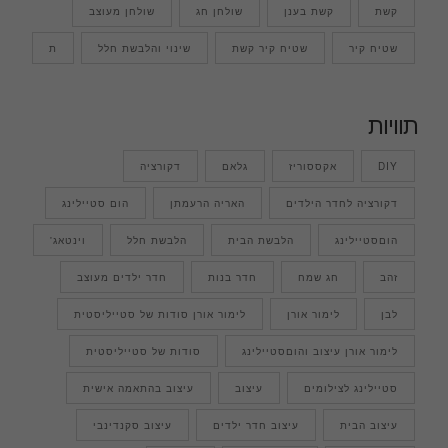
קשת
קשת בענן
שולחן חג
שולחן מעוצב
שטיח קיר
שטיח קיר קשת
שינוי והלבשת חלל
ת
תוויות
DIY
אקססוריז
גלאם
דקורציה
דקורציה לחדר הילדים
האריה הרעמתן
הום סטיילינג
הוםסטיילינג
הלבשת הבית
הלבשת חלל
וינטאג'
זהב
חג שמח
חדר בנות
חדר ילדים מעוצב
לבן
לימור אורן
לימור אורן סודות של סטייליסטית
לימור אורן עיצוב והוםסטיילינג
סודות של סטייליסטית
סטיילינג לצילומים
עיצוב
עיצוב בהתאמה אישית
עיצוב הבית
עיצוב חדר ילדים
עיצוב סקנדינבי