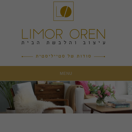
Ski
t
conten
MENU