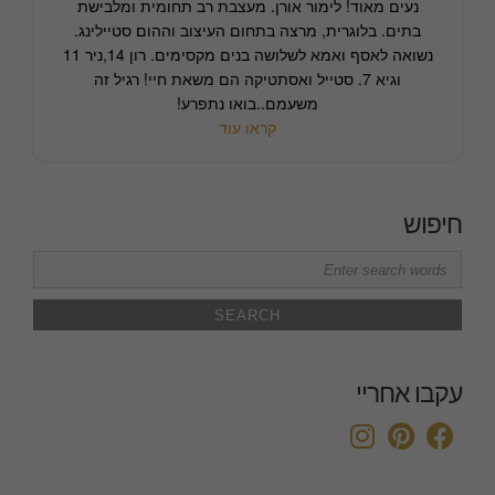
נעים מאוד! לימור אורן. מעצבת רב תחומית ומלבישת
בתים. בלוגרית, מרצה בתחום העיצוב וההום סטיילינג.
נשואה לאסף ואמא לשלושה בנים מקסימים. רון 14,ניר 11
וגיא 7. סטייל ואסתטיקה הם משאת חיי! רגיל זה
משעמם..בואו נתפרע!
קראו עוד
חיפוש
Search
for:
עקבו אחריי