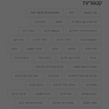
קטגוריות
THE NEW BOHEMIAN
DIY
AUKJI JD
ארוחת בוקר בסטייל
גלאם
דקורטיבי
דקורציה לחדר הילדים
הוםסטיילינג
הורה וילד
הלבשת הבית
חדרי ילדים
חדר ילדים
חדר לבן
חדר לבת
טיפים
טרנד
טרנד הקשת
טרצו
יצירה
יצירה עם ילדים
כילת אוהל
מיטת ברזל
מתנות לראש השנה
סדנת סטיילינג לצילום
סודות של סטייליסטית
סטיילינג
סטיילינג לצילומים
סקנדינבי
עיצוב חדר לתינוק
עיצוב פנים
עיצוב שולחן
עם ילדים
פינת משחק
פינת רביצה
פסח 2020
פסח בימי קורונה
קורס הום סטיילינג