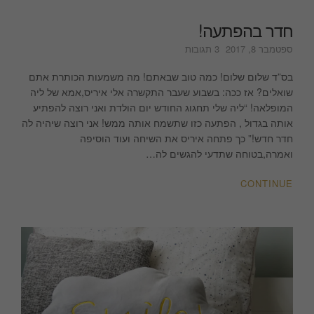
חדר בהפתעה!
על
ספטמבר 8, 2017
3 תגובות
חדר
בהפתעה!
בס”ד שלום שלום! כמה טוב שבאתם! מה משמעות הכותרת אתם
שואלים? אז ככה: בשבוע שעבר התקשרה אלי איריס,אמא של ליה
המופלאה! “ליה שלי תחגוג החודש יום הולדת ואני רוצה להפתיע
אותה בגדול , הפתעה כזו שתשמח אותה ממש! אני רוצה שיהיה לה
חדר חדש!” כך פתחה איריס את השיחה ועוד הוסיפה
ואמרה,בטוחה שתדעי להגשים לה…
CONTINUE