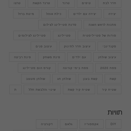
חדר לבת
טיפים
טרנד
טרנד הקשת
טרצו
יצירה
יצירה עם ילדים
כילת אוהל
מיטת ברזל
מתנות לראש השנה
סדנת סטיילינג לצילום
סודות של סטייליסטית
סטיילינג
סטיילינג לצילומים
סקנדינבי
עיצוב חדר לתינוק
עיצוב פנים
עיצוב שולחן
עם ילדים
פינת משחק
פינת רביצה
פסח 2020
פסח בימי קורונה
קורס הום סטיילינג
קשת
קשת בענן
שולחן חג
שולחן מעוצב
שטיח קיר
שטיח קיר קשת
שינוי והלבשת חלל
ת
תוויות
DIY
אקססוריז
גלאם
דקורציה