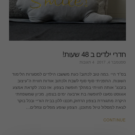
חדרי ילדים ב 48 שעות!
על
ספטמבר 4, 2017
4 תגובות
חדרי
ילדים
בס”ד היי .כמה טוב לכתוב! כעת מששבו הילדים למסגרות הלימוד
ב
השונות. התפניתי סוף סוף לשבת ולכתוב אודות חווית ה”עיצוב
48
בזבנג” אותה חוויתי במהלך חופשה בצפון. אז ככה: לקראת אמצע
שעות!
אוגוסט נסענו לחופשה בת ארבעה ימים בצפון. מכיון שמשפחתי
היקרה מתגוררת בצפון הרחוק,תכננו ללון בבית הוריי ובכל בוקר
לצאת למסלול טיול מתוכנן. הצפון שופע מפלים ונחלים…
CONTINUE