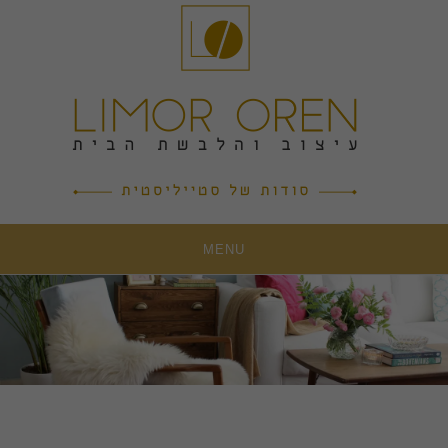
Ski
t
conten
MENU