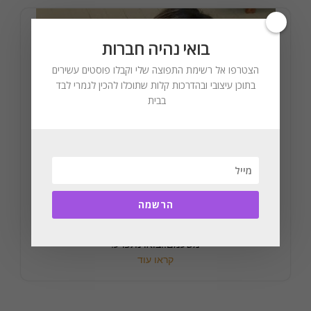
בואי נהיה חברות
הצטרפו אל רשימת התפוצה שלי וקבלו פוסטים עשירים
בתוכן עיצובי ובהדרכות קלות שתוכלו להכין לגמרי לבד
בבית
נעים מאוד! לימור אורן. מעצבת רב תחומית ומלבישת
בתים. בלוגרית, מרצה בתחום העיצוב וההום סטיילינג.
הרשמה
נשואה לאסף ואמא לשלושה בנים מקסימים. רון 14,ניר 11
וגיא 7. סטייל ואסתטיקה הם משאת חיי! רגיל זה
משעמם..בואו נתפרע!
קראו עוד