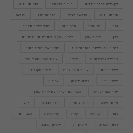
דקורציה לחדר הילדים
האריה הרעמתן
הום סטיילינג
הוםסטיילינג
הלבשת הבית
הלבשת חלל
וינטאג'
זהב
חג שמח
חדר בנות
חדר ילדים מעוצב
לבן
לימור אורן
לימור אורן סודות של סטייליסטית
לימור אורן עיצוב והוםסטיילינג
סודות של סטייליסטית
סטיילינג לצילומים
עיצוב
עיצוב בהתאמה אישית
עיצוב הבית
עיצוב חדר ילדים
עיצוב סקנדינבי
עיצוב פנים
עיצוב שולחן
עציצים
עשה זאת בעצמך
עשה זאת בעצמך עם לימור אורן
פינת ישיבה
פינת לימוד
פינת עבודה
צבע
צמר
קטיפה
קשת
קשת בענן
ראש השנה
רעמת האריה
שולחן חג
שולחן מעוצב