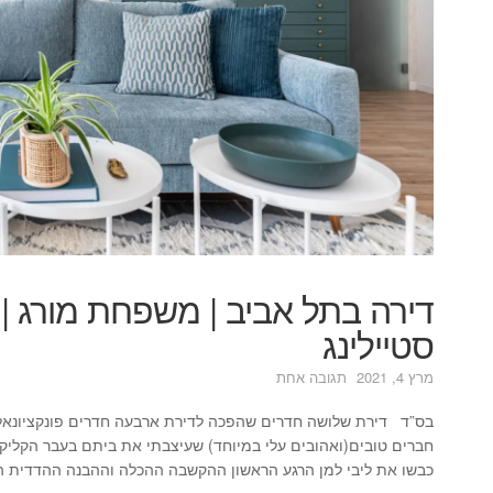
דירה בתל אביב | משפחת מורג | ל
סטיילינג
על
מרץ 4, 2021
תגובה אחת
דירה
בתל
בס”ד דירת שלושה חדרים שהפכה לדירת ארבעה חדרים פונקציונאלי
אביב
חברים טובים(ואהובים עלי במיוחד) שעיצבתי את ביתם בעבר הקליק 
|
כבשו את ליבי למן הרגע הראשון ההקשבה ההכלה וההבנה ההדדית ה
משפחת