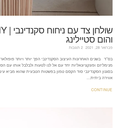
והום סטיילינג
על
פברואר 28, 2021
2 תגובות
שולחן
צד
בס”ד בשנים האחרונות העיצוב הסקנדינבי הפך יותר ויותר פופולארי 
עם
מנימליזם ופונקציונאליות יחד עם אל לנו לטעות ולבלבל אותו עם הסגנ
ניחוח
בסגנון הסקנדינבי סוד הקסם טמון בפשטות הטבעית שהוא מביא עימ
סקנדינבי
אווירה ביתית…
|
DIY
CONTINUE
|
לימורה
אורן
עיצוב
פנים
והום
סטיילינג