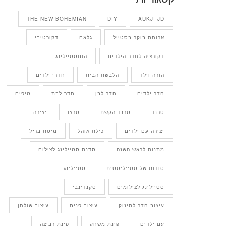
THE NEW BOHEMIAN
DIY
AUKJI JD
ארוחת בוקר בסטייל
גלאם
דקורטיבי
דקורציה לחדר הילדים
הוםסטיילינג
הורה וילד
הלבשת הבית
חדרי ילדים
חדר ילדים
חדר לבן
חדר לבת
טיפים
טרנד
טרנד הקשת
טרצו
יצירה
יצירה עם ילדים
כילת אוהל
מיטת ברזל
מתנות לראש השנה
סדנת סטיילינג לצילום
סודות של סטייליסטית
סטיילינג
סטיילינג לצילומים
סקנדינבי
עיצוב חדר לתינוק
עיצוב פנים
עיצוב שולחן
עם ילדים
פינת משחק
פינת רביצה