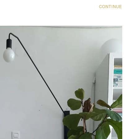
מורג
CONTINUE
|
לימור
אורן
עיצוב
פנים
והום
סטיילינג