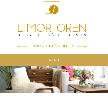
Ski
t
conten
MENU