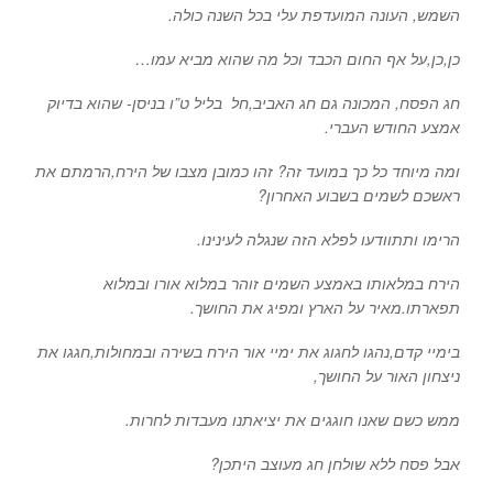
השמש, העונה המועדפת עלי בכל השנה כולה.
כן,כן,על אף החום הכבד וכל מה שהוא מביא עמו…
חג הפסח, המכונה גם חג האביב,חל בליל ט”ו בניסן- שהוא בדיוק
אמצע החודש העברי.
ומה מיוחד כל כך במועד זה? זהו כמובן מצבו של הירח,הרמתם את
ראשכם לשמים בשבוע האחרון?
הרימו ותתוודעו לפלא הזה שנגלה לעינינו.
הירח במלאותו באמצע השמים זוהר במלוא אורו ובמלוא
תפארתו.מאיר על הארץ ומפיג את החושך.
בימיי קדם,נהגו לחגוג את ימיי אור הירח בשירה ובמחולות,חגגו את
ניצחון האור על החושך,
ממש כשם שאנו חוגגים את יציאתנו מעבדות לחרות.
אבל פסח ללא שולחן חג מעוצב היתכן?