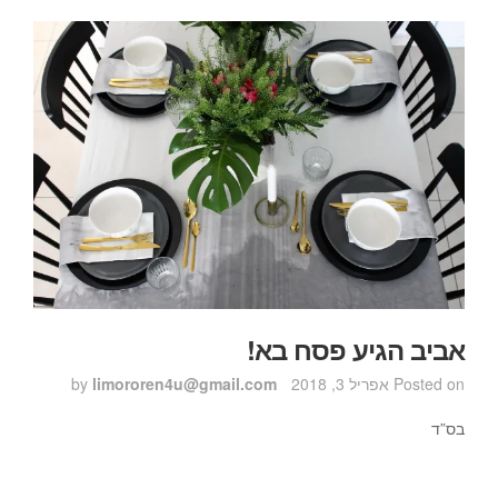
אביב הגיע פסח בא!
Posted on
אפריל 3, 2018
by
limororen4u@gmail.com
בס”ד