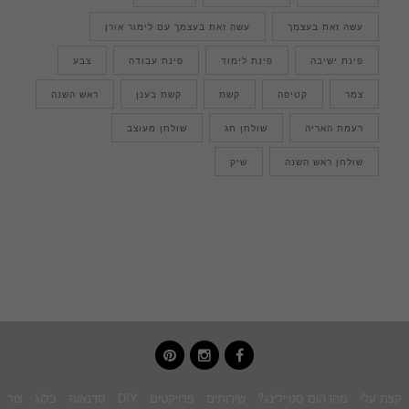
עשה זאת בעצמך
עשה זאת בעצמך עם לימור אורן
פינת ישיבה
פינת לימוד
פינת עבודה
צבע
צמר
קטיפה
קשת
קשת בענן
ראש השנה
רעמת האריה
שולחן חג
שולחן מעוצב
שולחן ראש השנה
שיק
pinterest
instagram
facebook
קצת עלי
מהו הום סטיילינג?
שירותים
פרויקטים
DIY
סדנאות
בלוג
צור