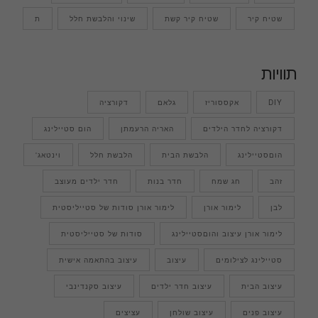
שטיח קיר
שטיח קיר קשת
שינוי והלבשת חלל
ת
תוויות
DIY
אקססוריז
גלאם
דקורציה
דקורציה לחדר הילדים
האריה הרעמתן
הום סטיילינג
הוםסטיילינג
הלבשת הבית
הלבשת חלל
וינטאג'
זהב
חג שמח
חדר בנות
חדר ילדים מעוצב
לבן
לימור אורן
לימור אורן סודות של סטייליסטית
לימור אורן עיצוב והוםסטיילינג
סודות של סטייליסטית
סטיילינג לצילומים
עיצוב
עיצוב בהתאמה אישית
עיצוב הבית
עיצוב חדר ילדים
עיצוב סקנדינבי
עיצוב פנים
עיצוב שולחן
עציצים