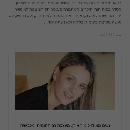
הלילה
בו אנו מורגלים לא נשב כל בני המשפחה המורחבת סביב שולחן
הזה
הסדר בבית הורי היקרים המתגוררים בעיר הקודש צפת לא נשיר
|
יחד מה נשתנה ולא נקרא יחד את ההגדה לא נתחבק ולא נתנשק לא
DIY
נעשה מסיבת פיג’מות בלילה ולא נשתה יחד…
|
לימור
CONTINUE
אורן
עיצוב
פנים
והום
סטיילינג
נעים מאוד! לימור אורן. מעצבת רב תחומית ומלבישת