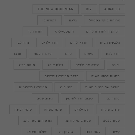
THE NEW BOHEMIAN
DIY
AUKJI JD
ארוחת בוקר בסטייל
גלאם
דקורטיבי
דקורציה לחדר הילדים
הוםסטיילינג
הורה וילד
הלבשת הבית
חדרי ילדים
חדר ילדים
חדר לבן
חדר לבת
טיפים
טרנד
טרנד הקשת
טרצו
יצירה
יצירה עם ילדים
כילת אוהל
מיטת ברזל
מתנות לראש השנה
סדנת סטיילינג לצילום
סודות של סטייליסטית
סטיילינג
סטיילינג לצילומים
סקנדינבי
עיצוב חדר לתינוק
עיצוב פנים
עיצוב שולחן
עם ילדים
פינת משחק
פינת רביצה
פסח 2020
פסח בימי קורונה
קורס הום סטיילינג
קשת
קשת בענן
שולחן חג
שולחן מעוצב