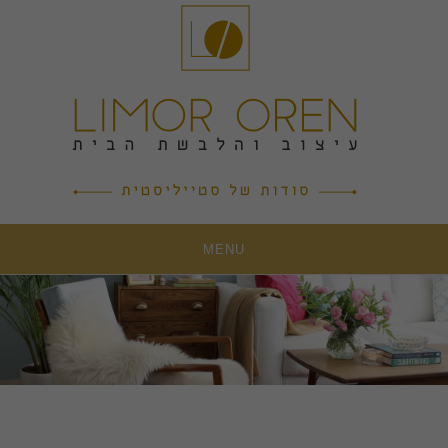
Ski
t
conten
MENU