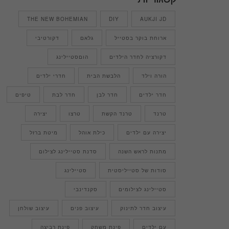
THE NEW BOHEMIAN
DIY
AUKJI JD
ארוחת בוקר בסטייל
גלאם
דקורטיבי
דקורציה לחדר הילדים
הוםסטיילינג
הורה וילד
הלבשת הבית
חדרי ילדים
חדר ילדים
חדר לבן
חדר לבת
טיפים
טרנד
טרנד הקשת
טרצו
יצירה
יצירה עם ילדים
כילת אוהל
מיטת ברזל
מתנות לראש השנה
סדנת סטיילינג לצילום
סודות של סטייליסטית
סטיילינג
סטיילינג לצילומים
סקנדינבי
עיצוב חדר לתינוק
עיצוב פנים
עיצוב שולחן
עם ילדים
פינת משחק
פינת רביצה