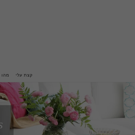
Ski
t
conten
קצת עלי
מהו ה
s