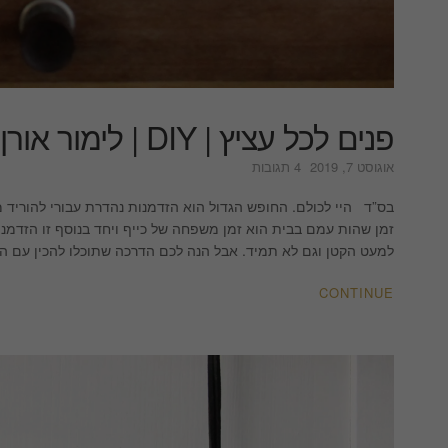
פנים לכל עציץ | DIY | לימור אורן עיצוב פנים והום סטיילינג
על
אוגוסט 7, 2019
4 תגובות
פנים
לכל
בס”ד היי לכולם. החופש הגדול הוא הזדמנות נהדרת עבורי להוריד מ
עציץ
זמן שהות עמם בבית הוא זמן משפחה של כייף ויחד בנוסף זו הזדמנ
|
למעט הקטן וגם לא תמיד. אבל הנה לכם הדרכה שתוכלו להכין עם ה
DIY
|
CONTINUE
לימור
אורן
עיצוב
פנים
והום
סטיילינג