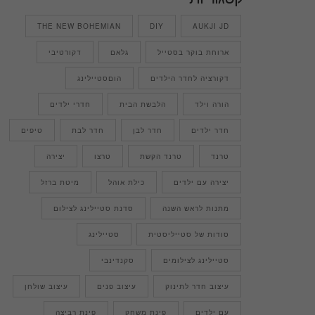
THE NEW BOHEMIAN
DIY
AUKJI JD
ארוחת בוקר בסטייל
גלאם
דקורטיבי
דקורציה לחדר הילדים
הוםסטיילינג
הורה וילד
הלבשת הבית
חדרי ילדים
חדר ילדים
חדר לבן
חדר לבת
טיפים
טרנד
טרנד הקשת
טרצו
יצירה
יצירה עם ילדים
כילת אוהל
מיטת ברזל
מתנות לראש השנה
סדנת סטיילינג לצילום
סודות של סטייליסטית
סטיילינג
סטיילינג לצילומים
סקנדינבי
עיצוב חדר לתינוק
עיצוב פנים
עיצוב שולחן
עם ילדים
פינת משחק
פינת רביצה