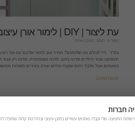
עת ליצור | DIY | לימור אורן עיצוב פנים והום סטיילינג
על
ינואר 5, 2021
תגובה אחת
עת
ליצור
בס”ד היי לכולם מה שלומכם? תמיד טוב לחזור אליכם עם עוד רעיון ל
|
תעסוקה עבור הילדים סדנה בזום, סדנה משפחתית, סדנה רק עבור ה
DIY
בשעמום אבל מלבד הזום שקצת מתיש וצורב בעיניים משהות ממוש
|
לימור
CONTINUE
אורן
עיצוב
פנים
והום
סטיילינג
יה חברות
שימת התפוצה שלי וקבלו פוסטים עשירים בתוכן עיצובי ובהדרכות קלות שתוכלו להכ