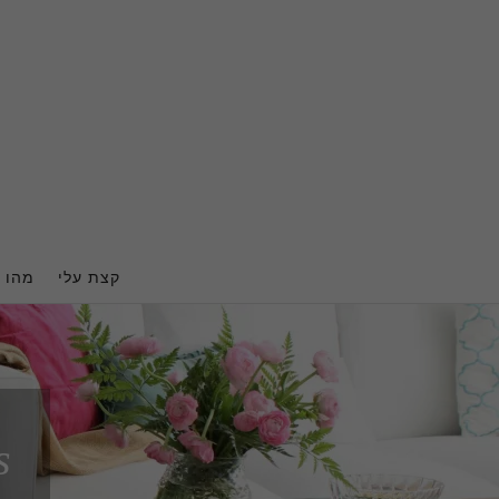
Ski
t
conten
קצת עלי
מהו ה
s