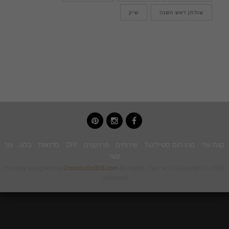
שולחן ראש השנה
שיק
pinterest
instagram
facebook
קצת עלי
מהו הום סטיילינג?
שירותים
פרויקטים
DIY
סדנאות
בלוג
צור
קשר
Copyright © 2026 לימור אורן - Proudly designed by
All rights
Creastudio305.com
reserved.