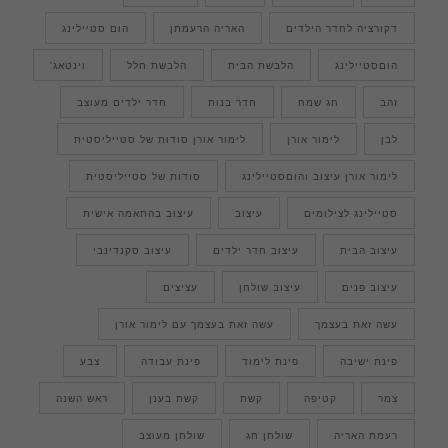
דקורציה לחדר הילדים
האריה הרעמתן
הום סטיילינג
הוםסטיילינג
הלבשת הבית
הלבשת חלל
וינטאג'
זהב
חג שמח
חדר בנות
חדר ילדים מעוצב
לבן
לימור אורן
לימור אורן סודות של סטייליסטית
לימור אורן עיצוב והוםסטיילינג
סודות של סטייליסטית
סטיילינג לצילומים
עיצוב
עיצוב בהתאמה אישית
עיצוב הבית
עיצוב חדר ילדים
עיצוב סקנדינבי
עיצוב פנים
עיצוב שולחן
עציצים
עשה זאת בעצמך
עשה זאת בעצמך עם לימור אורן
פינת ישיבה
פינת לימוד
פינת עבודה
צבע
צמר
קטיפה
קשת
קשת בענן
ראש השנה
רעמת האריה
שולחן חג
שולחן מעוצב