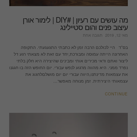
מה עושים עם רעיון | #DIY | לימור אורן
עיצוב פנים והום סטיילינג
על
מאי 12, 2019
תגובה אחת
מה
עושים
בס”ד היי לכולכם הרבה זמן לא כתבתי התגעגעתי. התקופה
עם
האחרונה הייתה עמוסה ומבורכת,יחד עם זאת לא מצאתי רגע דל
רעיון
ליצור ואתם ודאי מכירים אותי ומבינים שהיצירה היא חלק בלתי
|
נפרד ממני. היא מהווה מרגוע לנפש עבורי. יום החופש הזה בו חגגנו
#DIY
את עצמאות מדינתנו,היווה עבורי יום יום מושלםלחגוג את
|
עצמאותי היצירתית. זמן מנוחה מאפשר…
לימור
אורן
CONTINUE
עיצוב
פנים
והום
סטיילינג