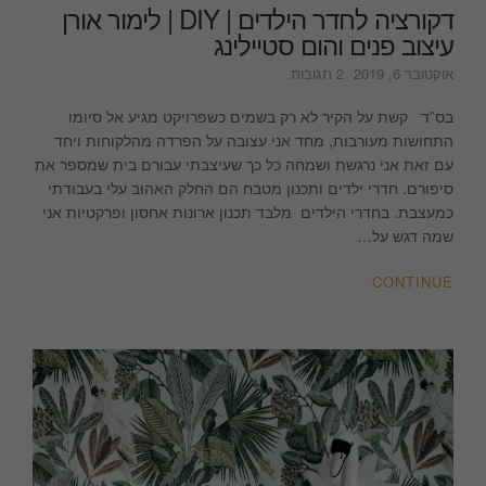
דקורציה לחדר הילדים | DIY | לימור אורן
עיצוב פנים והום סטיילינג
על
אוקטובר 6, 2019
2 תגובות
דקורציה
לחדר
בס”ד קשת על הקיר לא רק בשמים כשפרויקט מגיע אל סיומו
הילדים
התחושות מעורבות, מחד אני עצובה על הפרדה מהלקוחות ויחד
|
עם זאת אני נרגשת ושמחה כל כך שעיצבתי עבורם בית שמספר את
DIY
סיפורם. חדרי ילדים ותכנון מטבח הם החלק האהוב עלי בעבודתי
|
כמעצבת. בחדרי הילדים מלבד תכנון ארונות אחסון ופרקטיות אני
לימור
שמה דגש על…
אורן
עיצוב
CONTINUE
פנים
והום
סטיילינג