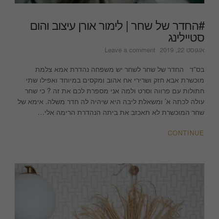
#החדר של שחר | לימור אורן עיצוב והום
סטיילינג
on
אוגוסט 22, 2019
Leave a comment
#החדר
של
בס”ד החדר של שחר לשחר יש משפחה נהדרת אמא צלמת
שחר
מוכשרת אבא חזק ושרירי אח אהוב ומקסים במיוחד ואפילו שתי
|
חתולות עם פרווה וסרט ולמה אני מספרת לכם את זה ? כי שחר
לימור
עולה לכתה א’ ומשאלת ליבה היא שיהיה לה חדר משלה. אימא של
אורן
שחר המוכשרת לא תאכזב את ביתה הנהדרת הרימה אלי…
עיצוב
והום
CONTINUE
סטיילינג