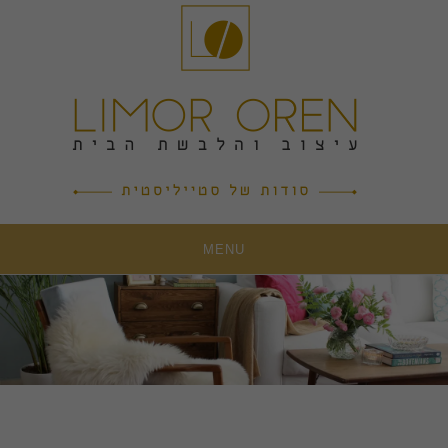
Ski
t
conten
MENU