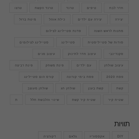
חדר לבת
טיפים
טרנד
טרנד הקשת
טרצו
יצירה
יצירה עם ילדים
כילת אוהל
מיטת ברזל
מתנות לראש השנה
סדנת סטיילינג לצילום
סודות של סטייליסטית
סטיילינג
סטיילינג לצילומים
סקנדינבי
עיצוב חדר לתינוק
עיצוב פנים
עיצוב שולחן
עם ילדים
פינת משחק
פינת רביצה
פסח 2020
פסח בימי קורונה
קורס הום סטיילינג
קשת
קשת בענן
שולחן חג
שולחן מעוצב
שטיח קיר
שטיח קיר קשת
שינוי והלבשת חלל
ת
תוויות
DIY
אקססוריז
גלאם
דקורציה