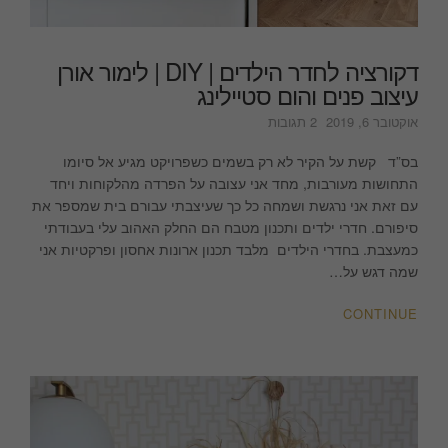
דקורציה לחדר הילדים | DIY | לימור אורן
עיצוב פנים והום סטיילינג
על
אוקטובר 6, 2019
2 תגובות
דקורציה
לחדר
בס”ד קשת על הקיר לא רק בשמים כשפרויקט מגיע אל סיומו
הילדים
התחושות מעורבות, מחד אני עצובה על הפרדה מהלקוחות ויחד
|
עם זאת אני נרגשת ושמחה כל כך שעיצבתי עבורם בית שמספר את
DIY
סיפורם. חדרי ילדים ותכנון מטבח הם החלק האהוב עלי בעבודתי
|
כמעצבת. בחדרי הילדים מלבד תכנון ארונות אחסון ופרקטיות אני
לימור
שמה דגש על…
אורן
עיצוב
CONTINUE
פנים
והום
סטיילינג