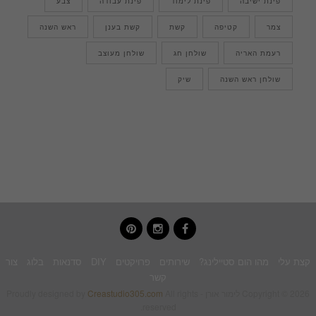
פינת ישיבה
פינת לימוד
פינת עבודה
צבע
צמר
קטיפה
קשת
קשת בענן
ראש השנה
רעמת האריה
שולחן חג
שולחן מעוצב
שולחן ראש השנה
שיק
pinterest
instagram
facebook
קצת עלי
מהו הום סטיילינג?
שירותים
פרויקטים
DIY
סדנאות
בלוג
צור
קשר
Copyright © 2026 לימור אורן - Proudly designed by
All rights
Creastudio305.com
reserved.