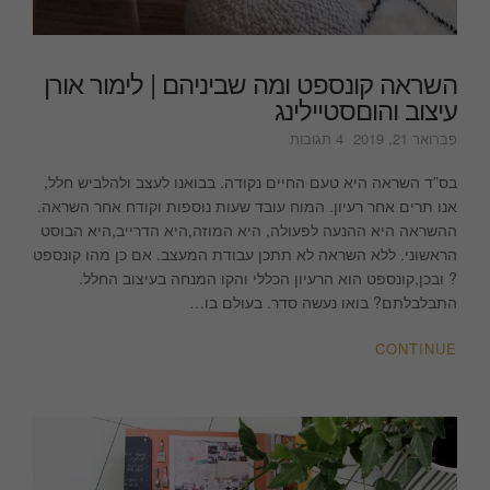
השראה קונספט ומה שביניהם | לימור אורן
עיצוב והוםסטיילינג
על
פברואר 21, 2019
4 תגובות
השראה
קונספט
בס”ד השראה היא טעם החיים נקודה. בבואנו לעצב ולהלביש חלל,
ומה
אנו תרים אחר רעיון. המוח עובד שעות נוספות וקודח אחר השראה.
שביניהם
ההשראה היא ההנעה לפעולה, היא המוזה,היא הדרייב,היא הבוסט
|
הראשוני. ללא השראה לא תתכן עבודת המעצב. אם כן מהו קונספט
לימור
? ובכן,קונספט הוא הרעיון הכללי והקו המנחה בעיצוב החלל.
אורן
התבלבלתם? בואו נעשה סדר. בעולם בו…
עיצוב
והוםסטיילינג
CONTINUE