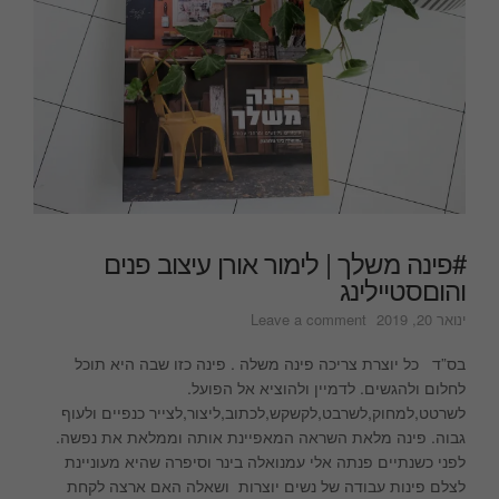
#פינה משלך | לימור אורן עיצוב פנים
והוםסטיילינג
on
ינואר 20, 2019
Leave a comment
#פינה
משלך
בס”ד כל יוצרת צריכה פינה משלה . פינה כזו שבה היא תוכל
|
לחלום ולהגשים. לדמיין ולהוציא אל הפועל.
לימור
לשרטט,למחוק,לשרבט,לקשקש,לכתוב,ליצור,לצייר כנפיים ולעוף
אורן
גבוה. פינה מלאת השראה המאפיינת אותה וממלאת את נפשה.
עיצוב
לפני כשנתיים פנתה אלי עמנואלה בינר וסיפרה שהיא מעוניינת
פנים
לצלם פינות עבודה של נשים יוצרות ושאלה האם ארצה לקחת
והוםסטיילינג