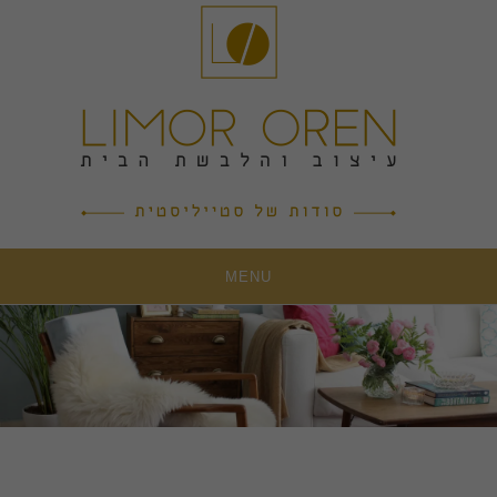
Ski
t
conten
MENU