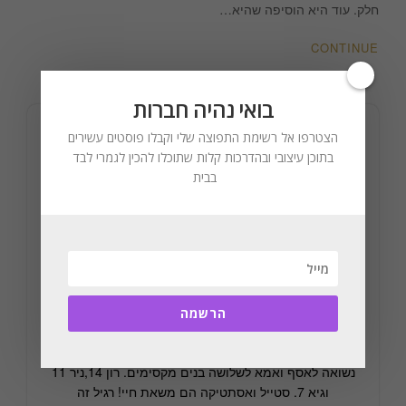
חלק. עוד היא הוסיפה שהיא…
CONTINUE
בואי נהיה חברות
הצטרפו אל רשימת התפוצה שלי וקבלו פוסטים עשירים
בתוכן עיצובי ובהדרכות קלות שתוכלו להכין לגמרי לבד
בבית
הרשמה
נעים מאוד! לימור אורן. מעצבת רב תחומית ומלבישת
בתים. בלוגרית, מרצה בתחום העיצוב וההום סטיילינג.
נשואה לאסף ואמא לשלושה בנים מקסימים. רון 14,ניר 11
וגיא 7. סטייל ואסתטיקה הם משאת חיי! רגיל זה