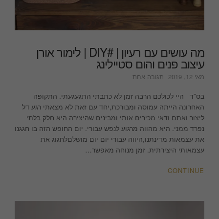
מה עושים עם רעיון | #DIY | לימור אורן
עיצוב פנים והום סטיילינג
על
מאי 12, 2019
תגובה אחת
מה
עושים
בס”ד היי לכולכם הרבה זמן לא כתבתי התגעגעתי. התקופה
עם
האחרונה הייתה עמוסה ומבורכת,יחד עם זאת לא מצאתי רגע דל
רעיון
ליצור ואתם ודאי מכירים אותי ומבינים שהיצירה היא חלק בלתי
|
נפרד ממני. היא מהווה מרגוע לנפש עבורי. יום החופש הזה בו חגגנו
#DIY
את עצמאות מדינתנו,היווה עבורי יום יום מושלםלחגוג את
|
עצמאותי היצירתית. זמן מנוחה מאפשר…
לימור
אורן
CONTINUE
עיצוב
פנים
והום
סטיילינג