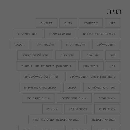
תוויות
DIY
אקססוריז
גלאם
דקורציה
דקורציה לחדר הילדים
האריה הרעמתן
הום סטיילינג
הוםסטיילינג
הלבשת הבית
הלבשת חלל
וינטאג'
זהב
חג שמח
חדר בנות
חדר ילדים מעוצב
לבן
לימור אורן
לימור אורן סודות של סטייליסטית
לימור אורן עיצוב והוםסטיילינג
סודות של סטייליסטית
סטיילינג לצילומים
עיצוב
עיצוב בהתאמה אישית
עיצוב הבית
עיצוב חדר ילדים
עיצוב סקנדינבי
עיצוב פנים
עיצוב שולחן
עציצים
עשה זאת בעצמך
עשה זאת בעצמך עם לימור אורן