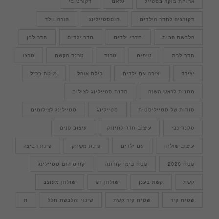
ארוחת בוקר בסטייל
גלאם
דקורטיבי
דקורציה לחדר הילדים
הוםסטיילינג
הורה וילד
הלבשת הבית
חדרי ילדים
חדר ילדים
חדר לבן
חדר לבת
טיפים
טרנד
טרנד הקשת
טרצו
יצירה
יצירה עם ילדים
כילת אוהל
מיטת ברזל
מתנות לראש השנה
סדנת סטיילינג לצילום
סודות של סטייליסטית
סטיילינג
סטיילינג לצילומים
סקנדינבי
עיצוב חדר לתינוק
עיצוב פנים
עיצוב שולחן
עם ילדים
פינת משחק
פינת רביצה
פסח 2020
פסח בימי קורונה
קורס הום סטיילינג
קשת
קשת בענן
שולחן חג
שולחן מעוצב
שטיח קיר
שטיח קיר קשת
שינוי והלבשת חלל
ת