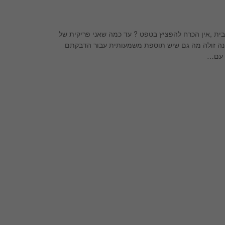
ר לכם שעל מנת להשיג אפקט WOWWW בחללי הבית ,אין הכרח להפציץ בטפט ? עד כמה שאני פריקית של
אינה זולה מה גם שיש תוספת משמעותית עבור הדבקתם
. עם…