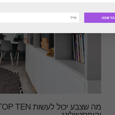
הרשמה
והוםסטיילינג