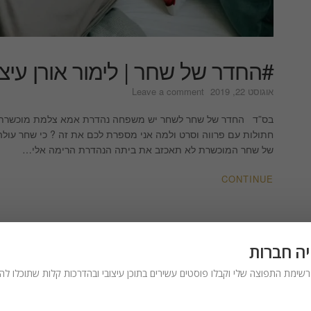
#החדר של שחר | לימור אורן עיצו
on
אוגוסט 22, 2019
Leave a comment
#החדר
של
בס”ד החדר של שחר לשחר יש משפחה נהדרת אמא צלמת מוכשרת אבא
שחר
חתולות עם פרווה וסרט ולמה אני מספרת לכם את זה ? כי שחר עול
|
של שחר המוכשרת לא תאכזב את ביתה הנהדרת הרימה אלי…
לימור
אורן
CONTINUE
עיצוב
והום
סטיילינג
יה חברות
שימת התפוצה שלי וקבלו פוסטים עשירים בתוכן עיצובי ובהדרכות קלות שתוכלו להכ