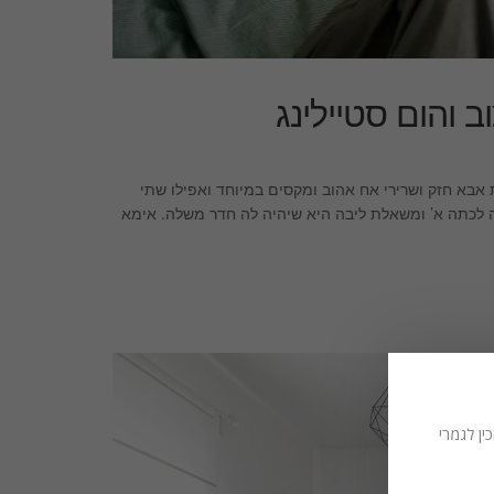
ב והום סטיילינג
 חזק ושרירי אח אהוב ומקסים במיוחד ואפילו שתי
ה לכתה א’ ומשאלת ליבה היא שיהיה לה חדר משלה. אימא
ין לגמרי