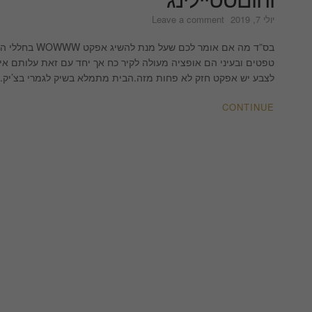
on
יולי 7, 2019
Leave a comment
מה
שצבע
בס”ד מה אם אומ
יכול
טפטים ובעיני הם אופציה מעולה לקיר כח אך יחד עם זאת עלותם 
לעשות
לצבע יש אפקט חזק לא פחות מזה.הבית מתמלא בשיק לגמרי בצ’יק
TOP
TEN
CONTINUE
|
לימור
אורן
עיצוב
והוםסטיילינג