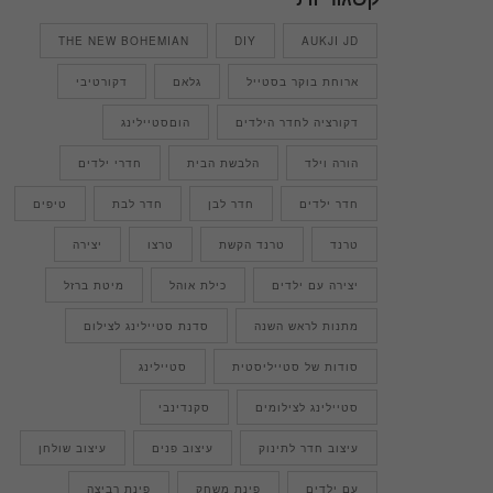
THE NEW BOHEMIAN
DIY
AUKJI JD
ארוחת בוקר בסטייל
גלאם
דקורטיבי
דקורציה לחדר הילדים
הוםסטיילינג
הורה וילד
הלבשת הבית
חדרי ילדים
חדר ילדים
חדר לבן
חדר לבת
טיפים
טרנד
טרנד הקשת
טרצו
יצירה
יצירה עם ילדים
כילת אוהל
מיטת ברזל
מתנות לראש השנה
סדנת סטיילינג לצילום
סודות של סטייליסטית
סטיילינג
סטיילינג לצילומים
סקנדינבי
עיצוב חדר לתינוק
עיצוב פנים
עיצוב שולחן
עם ילדים
פינת משחק
פינת רביצה