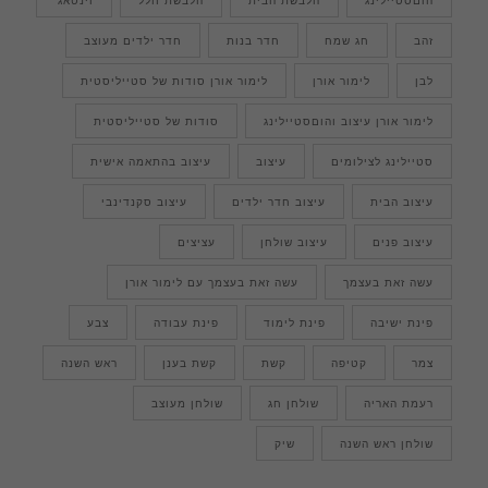
זהב
חג שמח
חדר בנות
חדר ילדים מעוצב
לבן
לימור אורן
לימור אורן סודות של סטייליסטית
לימור אורן עיצוב והוםסטיילינג
סודות של סטייליסטית
סטיילינג לצילומים
עיצוב
עיצוב בהתאמה אישית
עיצוב הבית
עיצוב חדר ילדים
עיצוב סקנדינבי
עיצוב פנים
עיצוב שולחן
עציצים
עשה זאת בעצמך
עשה זאת בעצמך עם לימור אורן
פינת ישיבה
פינת לימוד
פינת עבודה
צבע
צמר
קטיפה
קשת
קשת בענן
ראש השנה
רעמת האריה
שולחן חג
שולחן מעוצב
שולחן ראש השנה
שיק