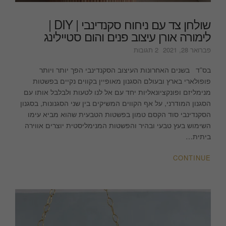
שולחן צד עם ניחוח סקנדינבי | DIY |
לימורה אורן עיצוב פנים והום סטיילינג
על
פברואר 28, 2021
2 תגובות
שולחן
צד
בס”ד בשנים האחרונות העיצוב הסקנדינבי הפך יותר ויותר
עם
פופולארי בארץ ובעולם הסגנון מאופיין בקווים נקיים בפשטות
ניחוח
מנימליזם ופונקציונאליות יחד עם אל לנו לטעות ולבלבל אותו עם
סקנדינבי
הסגנון המודרני, על אף הקווים המשיקים בין שני הסגנונות, בסגנון
|
הסקנדינבי סוד הקסם טמון בפשטות הטבעית שהוא מביא עימו
DIY
השימוש בעץ טבעי ובהיר והפשטות המנימליסטית יוצרים אווירה
|
ביתית…
לימורה
אורן
CONTINUE
עיצוב
פנים
והום
סטיילינג