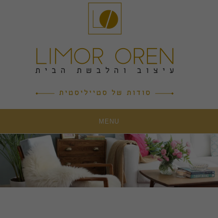
Ski
t
conten
MENU