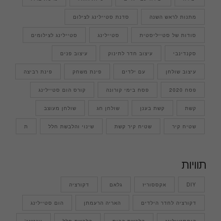
מתנות לראש השנה
סדנת סטיילינג לצילום
סודות של סטייליסטית
סטיילינג
סטיילינג לצילומים
סקנדינבי
עיצוב חדר לתינוק
עיצוב פנים
עיצוב שולחן
עם ילדים
פינת משחק
פינת רביצה
פסח 2020
פסח בימי קורונה
קורס הום סטיילינג
קשת
קשת בענן
שולחן חג
שולחן מעוצב
שטיח קיר
שטיח קיר קשת
שינוי והלבשת חלל
ת
תוויות
DIY
אקססוריז
גלאם
דקורציה
דקורציה לחדר הילדים
האריה הרעמתן
הום סטיילינג
הוםסטיילינג
הלבשת הבית
הלבשת חלל
וינטאג'