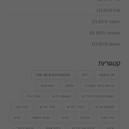
מרץ 2016
(1)
דצמבר 2015
(1)
אוקטובר 2015
(1)
אוגוסט 2015
(1)
קטגוריות
THE NEW BOHEMIAN
DIY
AUKJI JD
ארוחת בוקר בסטייל
גלאם
דקורטיבי
דקורציה לחדר הילדים
הוםסטיילינג
הורה וילד
הלבשת הבית
חדרי ילדים
חדר ילדים
חדר לבן
חדר לבת
טיפים
טרנד
טרנד הקשת
טרצו
יצירה
יצירה עם ילדים
כילת אוהל
מיטת ברזל