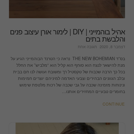
אהיל בוהמייני | DIY | לימור אורן עיצוב פנים
והלבשת בתים
על
דצמבר 8, 2020
תגובה אחת
אהיל
בוהמייני
בס”ד THE NEW BOHEMIAN נראה כי הטרנד הבוהמייני הגיע על
|
מנת להישאר לנצח הוא סוחף הוא קליל הוא “מלביש” את החלל
DIY
בכל כך הרבה שכבות של טקסטיל רך ומשובח ועושה לנו חם בבית
|
ובלב הגוונים הבהירים וצבעי האדמה למיניהם יוצרים חמימות
לימור
ונינוחות מזמינה שכבה על גבי שכבה של רכות מלטפת שימוש
אורן
בחומרים טבעיים המחזירים אותנו…
עיצוב
פנים
CONTINUE
והלבשת
בתים