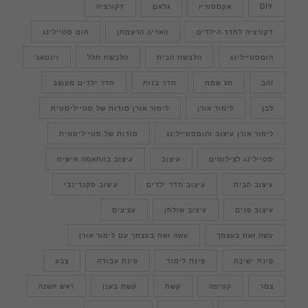
DIY
אקססוריז
גלאם
דקורציה
דקורציה לחדר הילדים
האריה הרעמתן
הום סטיילינג
הוםסטיילינג
הלבשת הבית
הלבשת חלל
וינטאג'
זהב
חג שמח
חדר בנות
חדר ילדים מעוצב
לבן
לימור אורן
לימור אורן סודות של סטייליסטית
לימור אורן עיצוב והוםסטיילינג
סודות של סטייליסטית
סטיילינג לצילומים
עיצוב
עיצוב בהתאמה אישית
עיצוב הבית
עיצוב חדר ילדים
עיצוב סקנדינבי
עיצוב פנים
עיצוב שולחן
עציצים
עשה זאת בעצמך
עשה זאת בעצמך עם לימור אורן
פינת ישיבה
פינת לימוד
פינת עבודה
צבע
צמר
קטיפה
קשת
קשת בענן
ראש השנה