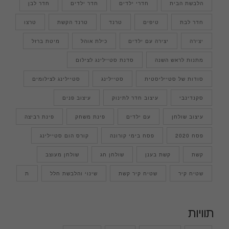
הלבשת הבית
חדרי ילדים
חדר ילדים
חדר לבן
חדר לבת
טיפים
טרנד
טרנד הקשת
טרצו
יצירה
יצירה עם ילדים
כילת אוהל
מיטת ברזל
מתנות לראש השנה
סדנת סטיילינג לצילום
סודות של סטייליסטית
סטיילינג
סטיילינג לצילומים
סקנדינבי
עיצוב חדר לתינוק
עיצוב פנים
עיצוב שולחן
עם ילדים
פינת משחק
פינת רביצה
פסח 2020
פסח בימי קורונה
קורס הום סטיילינג
קשת
קשת בענן
שולחן חג
שולחן מעוצב
שטיח קיר
שטיח קיר קשת
שינוי והלבשת חלל
ת
תוויות