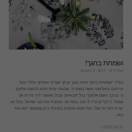
ושמחת בחגך!
על
אפריל 16, 2017
3 תגובות
ושמחת
בחגך!
בס”ד “ושמחת בחגך אתה ובנך ובתך ועבדך ואמתך והלוי והגר
והיתום והאלמנה אשר בשעריך; שבעת ימים תחוג להשם אלוקיך …
כי יברכך השם אלוקיך בכל תבואתך ובכל מעשה ידיך והיית אך
שמח” ( דברים ט”ז יד-טו). כמה אני אוהבת את חגי ישראל. בכל חג
יש הייחודיות שלו. את פסח אוהבת במיוחד כיון שמבשר הוא את
בוא…
CONTINUE