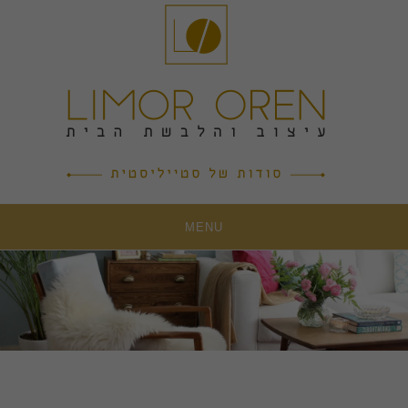
Ski
t
conten
MENU