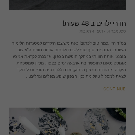
חדרי ילדים ב 48 שעות!
על
ספטמבר 4, 2017
4 תגובות
חדרי
ילדים
בס”ד היי .כמה טוב לכתוב! כעת מששבו הילדים למסגרות הלימוד
ב
השונות. התפניתי סוף סוף לשבת ולכתוב אודות חווית ה”עיצוב
48
בזבנג” אותה חוויתי במהלך חופשה בצפון. אז ככה: לקראת אמצע
שעות!
אוגוסט נסענו לחופשה בת ארבעה ימים בצפון. מכיון שמשפחתי
היקרה מתגוררת בצפון הרחוק,תכננו ללון בבית הוריי ובכל בוקר
לצאת למסלול טיול מתוכנן. הצפון שופע מפלים ונחלים…
CONTINUE