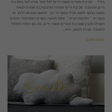
STYLING
בס”ד סביבת מגורים משנה חיים! לכל אחד מגיע לגור בסביבת
|
חיים מעוצבת. סביבת חיים עוטפת ומחבקת,כזו שנעים לצאת
קורס
ממנה בבוקר ולשוב אליה בסוף כל יום. המושג הום סטיילינג או
הוםסטיילינג
בעברית ” הלבשת הבית ” תפס תאוצה בשנים האחרונות. אנשים
השכילו להבין שסביבת מגורים משנה חיים. מה גם החלה לחלחל
התובנה, שבית מעוצב, הוא…
CONTINUE