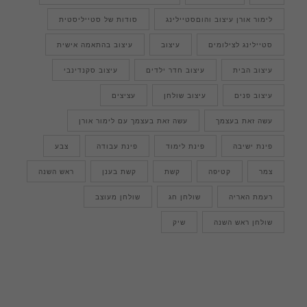
לימור אורן עיצוב והוםסטיילינג
סודות של סטייליסטית
סטיילינג לצילומים
עיצוב
עיצוב בהתאמה אישית
עיצוב הבית
עיצוב חדר ילדים
עיצוב סקנדינבי
עיצוב פנים
עיצוב שולחן
עציצים
עשה זאת בעצמך
עשה זאת בעצמך עם לימור אורן
פינת ישיבה
פינת לימוד
פינת עבודה
צבע
צמר
קטיפה
קשת
קשת בענן
ראש השנה
רעמת האריה
שולחן חג
שולחן מעוצב
שולחן ראש השנה
שיק