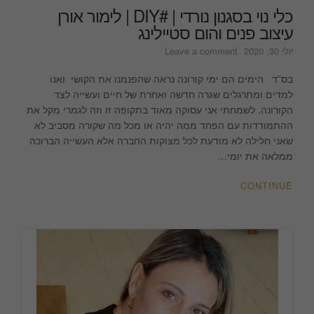
כלי נוי בסגנון נורדי | #DIY | לימור אורן
עיצוב פנים והום סטיילינג
on
יולי 30, 2020
Leave a comment
כלי
נוי
בס”ד הימים הם ימי קורונה נראה שהפנמנו את הקושי ואנו
בסגנון
למדים ומתרגלים שגרה חדשה ואחרת של חיים ועשייה לצד
נורדי
הקורונה. לשמחתי אני עסוקה מאוד בתקופה זו וזה לגמרי מקל את
|
ההתמודדות עם הפחד ממה יהיה או מכל מה שקורה מסביב לא
#DIY
שאני חלילה לא מודעת לכל מצוקות החברה אלא העשייה הברוכה
|
ממלאה את יומי…
לימור
אורן
CONTINUE
עיצוב
פנים
והום
סטיילינג