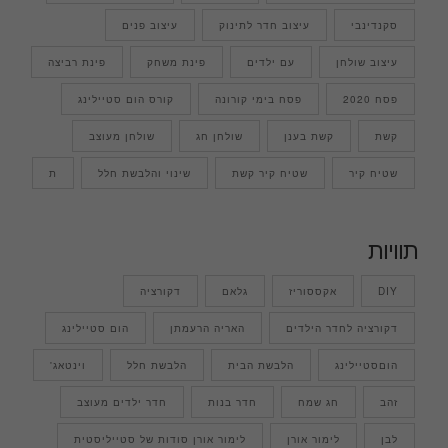
סקנדינבי
עיצוב חדר לתינוק
עיצוב פנים
עיצוב שולחן
עם ילדים
פינת משחק
פינת רביצה
פסח 2020
פסח בימי קורונה
קורס הום סטיילינג
קשת
קשת בענן
שולחן חג
שולחן מעוצב
שטיח קיר
שטיח קיר קשת
שינוי והלבשת חלל
ת
תוויות
DIY
אקססוריז
גלאם
דקורציה
דקורציה לחדר הילדים
האריה הרעמתן
הום סטיילינג
הוםסטיילינג
הלבשת הבית
הלבשת חלל
וינטאג'
זהב
חג שמח
חדר בנות
חדר ילדים מעוצב
לבן
לימור אורן
לימור אורן סודות של סטייליסטית