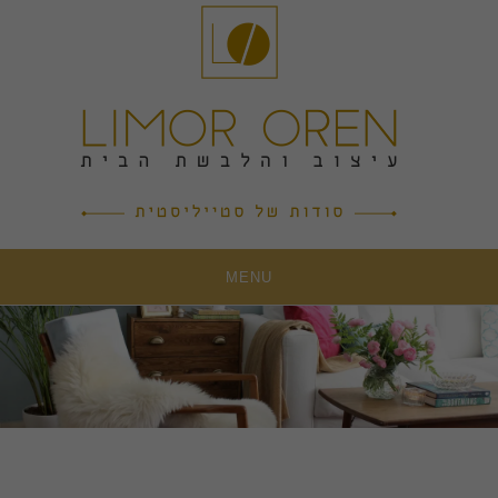
Ski
t
conten
MENU