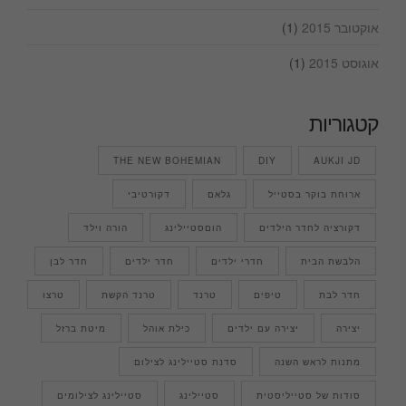
אוקטובר 2015
(1)
אוגוסט 2015
(1)
קטגוריות
THE NEW BOHEMIAN
DIY
AUKJI JD
ארוחת בוקר בסטייל
גלאם
דקורטיבי
דקורציה לחדר הילדים
הוםסטיילינג
הורה וילד
הלבשת הבית
חדרי ילדים
חדר ילדים
חדר לבן
חדר לבת
טיפים
טרנד
טרנד הקשת
טרצו
יצירה
יצירה עם ילדים
כילת אוהל
מיטת ברזל
מתנות לראש השנה
סדנת סטיילינג לצילום
סודות של סטייליסטית
סטיילינג
סטיילינג לצילומים