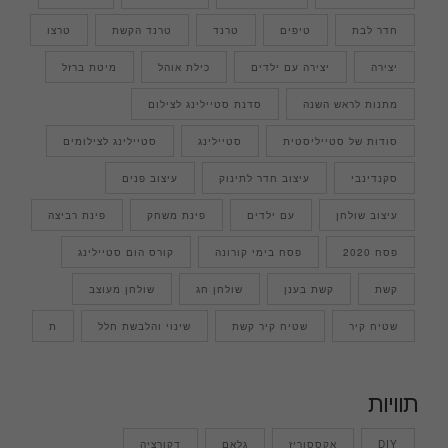
חדר לבת
טיפים
טרנד
טרנד הקשת
טרצו
יצירה
יצירה עם ילדים
כילת אוהל
מיטת ברזל
מתנות לראש השנה
סדנת סטיילינג לצילום
סודות של סטייליסטית
סטיילינג
סטיילינג לצילומים
סקנדינבי
עיצוב חדר לתינוק
עיצוב פנים
עיצוב שולחן
עם ילדים
פינת משחק
פינת רביצה
פסח 2020
פסח בימי קורונה
קורס הום סטיילינג
קשת
קשת בענן
שולחן חג
שולחן מעוצב
שטיח קיר
שטיח קיר קשת
שינוי והלבשת חלל
ת
תוויות
DIY
אקססוריז
גלאם
דקורציה