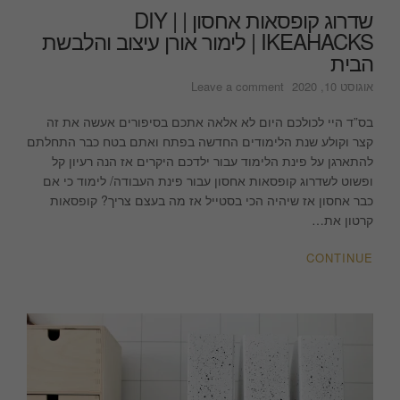
שדרוג קופסאות אחסון | DIY |
IKEAHACKS | לימור אורן עיצוב והלבשת
הבית
on
אוגוסט 10, 2020
Leave a comment
שדרוג
קופסאות
בס”ד היי לכולכם היום לא אלאה אתכם בסיפורים אעשה את זה
אחסון
קצר וקולע שנת הלימודים החדשה בפתח ואתם בטח כבר התחלתם
|
להתארגן על פינת הלימוד עבור ילדכם היקרים אז הנה רעיון קל
DIY
ופשוט לשדרוג קופסאות אחסון עבור פינת העבודה/ לימוד כי אם
|
כבר אחסון אז שיהיה הכי בסטייל אז מה בעצם צריך? קופסאות
IKEAHACKS
קרטון את…
|
לימור
CONTINUE
אורן
עיצוב
והלבשת
הבית