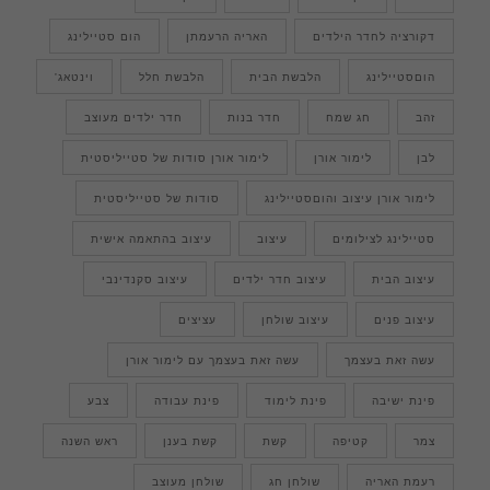
דקורציה לחדר הילדים
האריה הרעמתן
הום סטיילינג
הוםסטיילינג
הלבשת הבית
הלבשת חלל
וינטאג'
זהב
חג שמח
חדר בנות
חדר ילדים מעוצב
לבן
לימור אורן
לימור אורן סודות של סטייליסטית
לימור אורן עיצוב והוםסטיילינג
סודות של סטייליסטית
סטיילינג לצילומים
עיצוב
עיצוב בהתאמה אישית
עיצוב הבית
עיצוב חדר ילדים
עיצוב סקנדינבי
עיצוב פנים
עיצוב שולחן
עציצים
עשה זאת בעצמך
עשה זאת בעצמך עם לימור אורן
פינת ישיבה
פינת לימוד
פינת עבודה
צבע
צמר
קטיפה
קשת
קשת בענן
ראש השנה
רעמת האריה
שולחן חג
שולחן מעוצב