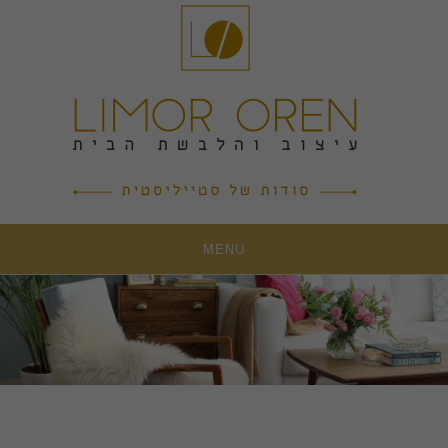
Ski
t
conten
MENU