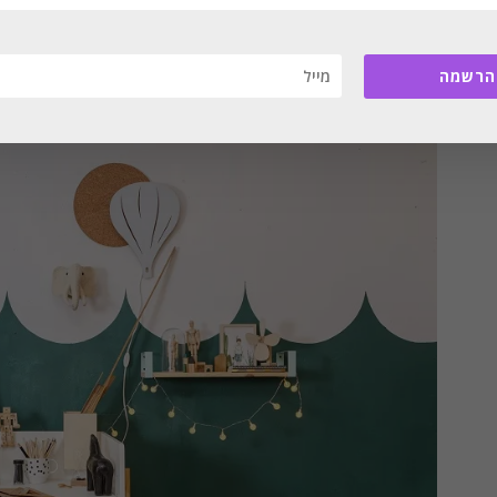
|
CONTINUE
לימור
אורן
הרשמה
עיצוב
פנים
והום
סטיילינג