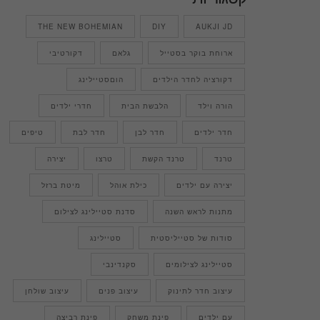
THE NEW BOHEMIAN
DIY
AUKJI JD
ארוחת בוקר בסטייל
גלאם
דקורטיבי
דקורציה לחדר הילדים
הוםסטיילינג
הורה וילד
הלבשת הבית
חדרי ילדים
חדר ילדים
חדר לבן
חדר לבת
טיפים
טרנד
טרנד הקשת
טרצו
יצירה
יצירה עם ילדים
כילת אוהל
מיטת ברזל
מתנות לראש השנה
סדנת סטיילינג לצילום
סודות של סטייליסטית
סטיילינג
סטיילינג לצילומים
סקנדינבי
עיצוב חדר לתינוק
עיצוב פנים
עיצוב שולחן
עם ילדים
פינת משחק
פינת רביצה