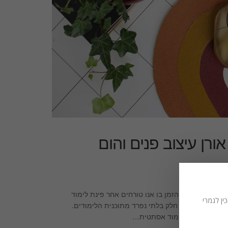
פר | DIY | לימור אורן עיצוב פנים והום
ו בעוד כמה ימים וזה בדיוק הזמן בו אנו טורחים אחר פינת לימוד
ין לגמרי
שימוש במחשב הוא חלק בלתי נפרד מתוכנית הלימודים.
וע לכל שסביבת לימוד אסתטית…