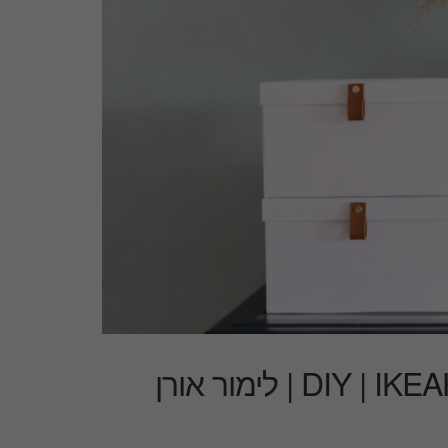
שדרוג קופסאות אחסון | DIY | IKEAHACKS | לימור אורן