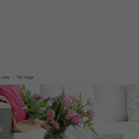
Ski
t
conten
קצת עלי
מהו ה
s