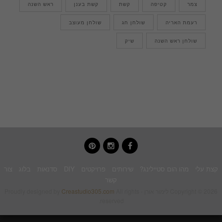
צמר
קטיפה
קשת
קשת בענן
ראש השנה
רעמת האריה
שולחן חג
שולחן מעוצב
שולחן ראש השנה
שיק
pinterest
instagram
facebook
קצת עלי
מהו הום סטיילינג?
שירותים
פרויקטים
DIY
סדנאות
בלוג
צור
קשר
Copyright © 2026 לימור אורן - Proudly designed by
All rights
Creastudio305.com
reserved.