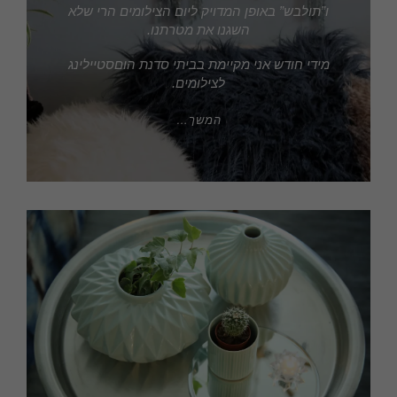
ו”תולבש” באופן המדויק ליום הצילומים הרי שלא
השגנו את מטרתנו.
מידי חודש אני מקיימת בביתי סדנת הוםסטיילינג
לצילומים.
המשך…