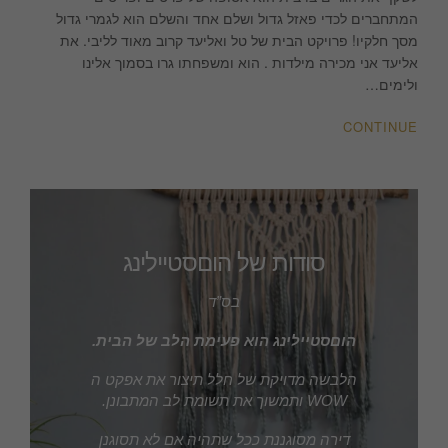
ואליעד
המתחברים לכדי פאזל גדול ושלם אחד והשלם הוא לגמרי גדול
מסך חלקיו! פרויקט הבית של טל ואליעד קרוב מאוד לליבי. את
אליעד אני מכירה מילדות . הוא ומשפחתו גרו בסמוך אלינו
ולימים…
CONTINUE
סודות של הוםסטיילינג
בס”ד
הוםסטיילינג הוא פעימת הלב של הבית.
הלבשה מדויקת של חלל תיצור את אפקט ה
WOW ותמשוך את תשומת לב המתבונן.
דירה מסוגננת ככל שתהיה אם לא תסוגנן