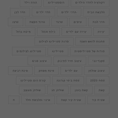
דקורציה לחדר הילדים
הוםסטיילינג
הורה וילד
הלבשת הבית
חדרי ילדים
חדר ילדים
חדר לבן
חדר לבת
טיפים
טרנד
טרנד הקשת
טרצו
יצירה
יצירה עם ילדים
כילת אוהל
מיטת ברזל
מתנות לראש השנה
סדנת סטיילינג לצילום
סודות של סטייליסטית
סטיילינג
סטיילינג לצילומים
סקנדינבי
עיצוב חדר לתינוק
עיצוב פנים
עיצוב שולחן
עם ילדים
פינת משחק
פינת רביצה
פסח 2020
פסח בימי קורונה
קורס הום סטיילינג
קשת
קשת בענן
שולחן חג
שולחן מעוצב
שטיח קיר
שטיח קיר קשת
שינוי והלבשת חלל
ת