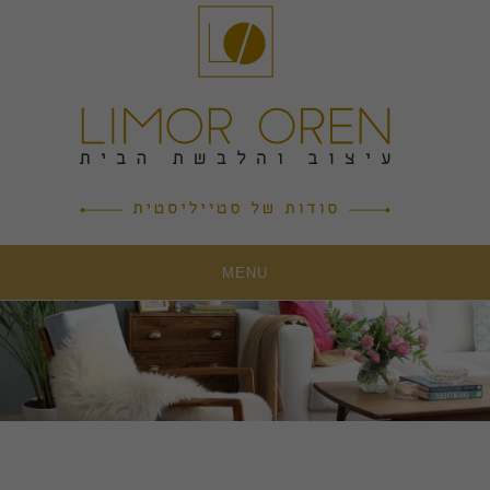
Ski
t
conten
MENU