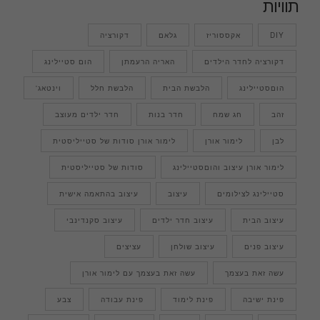
תוויות
DIY
אקססוריז
גלאם
דקורציה
דקורציה לחדר הילדים
האריה הרעמתן
הום סטיילינג
הוםסטיילינג
הלבשת הבית
הלבשת חלל
וינטאג'
זהב
חג שמח
חדר בנות
חדר ילדים מעוצב
לבן
לימור אורן
לימור אורן סודות של סטייליסטית
לימור אורן עיצוב והוםסטיילינג
סודות של סטייליסטית
סטיילינג לצילומים
עיצוב
עיצוב בהתאמה אישית
עיצוב הבית
עיצוב חדר ילדים
עיצוב סקנדינבי
עיצוב פנים
עיצוב שולחן
עציצים
עשה זאת בעצמך
עשה זאת בעצמך עם לימור אורן
פינת ישיבה
פינת לימוד
פינת עבודה
צבע