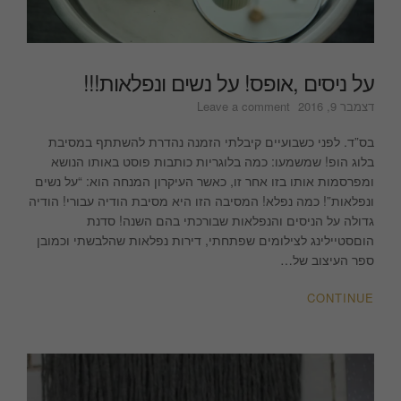
על ניסים ,אופס! על נשים ונפלאות!!!
on
דצמבר 9, 2016
Leave a comment
על
ניסים
בס”ד. לפני כשבועיים קיבלתי הזמנה נהדרת להשתתף במסיבת
,אופס!
בלוג הופ! שמשמעו: כמה בלוגריות כותבות פוסט באותו הנושא
על
ומפרסמות אותו בזו אחר זו, כאשר העיקרון המנחה הוא: “על נשים
נשים
ונפלאות”! כמה נפלא! המסיבה הזו היא מסיבת הודיה עבורי! הודיה
ונפלאות!!!
גדולה על הניסים והנפלאות שבורכתי בהם השנה! סדנת
הוםסטיילינג לצילומים שפתחתי, דירות נפלאות שהלבשתי וכמובן
ספר העיצוב של…
CONTINUE