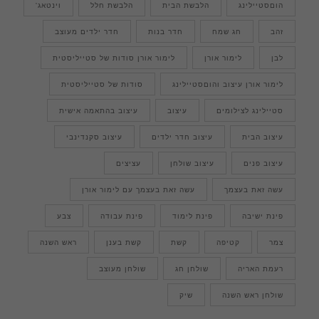
הוםסטיילינג
הלבשת הבית
הלבשת חלל
וינטאג'
זהב
חג שמח
חדר בנות
חדר ילדים מעוצב
לבן
לימור אורן
לימור אורן סודות של סטייליסטית
לימור אורן עיצוב והוםסטיילינג
סודות של סטייליסטית
סטיילינג לצילומים
עיצוב
עיצוב בהתאמה אישית
עיצוב הבית
עיצוב חדר ילדים
עיצוב סקנדינבי
עיצוב פנים
עיצוב שולחן
עציצים
עשה זאת בעצמך
עשה זאת בעצמך עם לימור אורן
פינת ישיבה
פינת לימוד
פינת עבודה
צבע
צמר
קטיפה
קשת
קשת בענן
ראש השנה
רעמת האריה
שולחן חג
שולחן מעוצב
שולחן ראש השנה
שיק