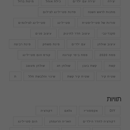
יצירה
יצירה עם ילדים
כילת אוהל
מיטת ברזל
מתנות לראש השנה
סדנת סטיילינג לצילום
סודות של סטייליסטית
סטיילינג
סטיילינג לצילומים
סקנדינבי
עיצוב חדר לתינוק
עיצוב פנים
עיצוב שולחן
עם ילדים
פינת משחק
פינת רביצה
פסח 2020
פסח בימי קורונה
קורס הום סטיילינג
קשת
קשת בענן
שולחן חג
שולחן מעוצב
שטיח קיר
שטיח קיר קשת
שינוי והלבשת חלל
ת
תוויות
DIY
אקססוריז
גלאם
דקורציה
דקורציה לחדר הילדים
האריה הרעמתן
הום סטיילינג