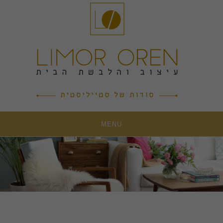
Ski
t
conten
MENU