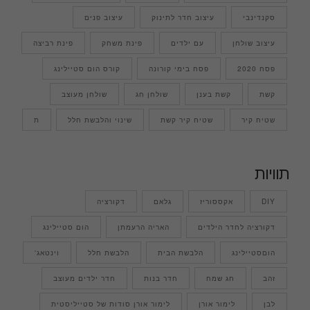
סקנדינבי
עיצוב חדר לתינוק
עיצוב פנים
עיצוב שולחן
עם ילדים
פינת משחק
פינת רביצה
פסח 2020
פסח בימי קורונה
קורס הום סטיילינג
קשת
קשת בענן
שולחן חג
שולחן מעוצב
שטיח קיר
שטיח קיר קשת
שינוי והלבשת חלל
ת
תוויות
DIY
אקססוריז
גלאם
דקורציה
דקורציה לחדר הילדים
האריה הרעמתן
הום סטיילינג
הוםסטיילינג
הלבשת הבית
הלבשת חלל
וינטאג'
זהב
חג שמח
חדר בנות
חדר ילדים מעוצב
לבן
לימור אורן
לימור אורן סודות של סטייליסטית