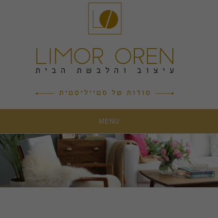
Ski
t
conten
MENU