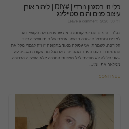
כלי נוי בסגנון נורדי | #DIY | לימור אורן
עיצוב פנים והום סטיילינג
on
יולי 30, 2020
Leave a comment
כלי
נוי
בס”ד הימים הם ימי קורונה נראה שהפנמנו את הקושי ואנו
בסגנון
למדים ומתרגלים שגרה חדשה ואחרת של חיים ועשייה לצד
נורדי
הקורונה. לשמחתי אני עסוקה מאוד בתקופה זו וזה לגמרי מקל את
|
ההתמודדות עם הפחד ממה יהיה או מכל מה שקורה מסביב לא
#DIY
שאני חלילה לא מודעת לכל מצוקות החברה אלא העשייה הברוכה
|
ממלאה את יומי…
לימור
אורן
CONTINUE
עיצוב
פנים
והום
סטיילינג