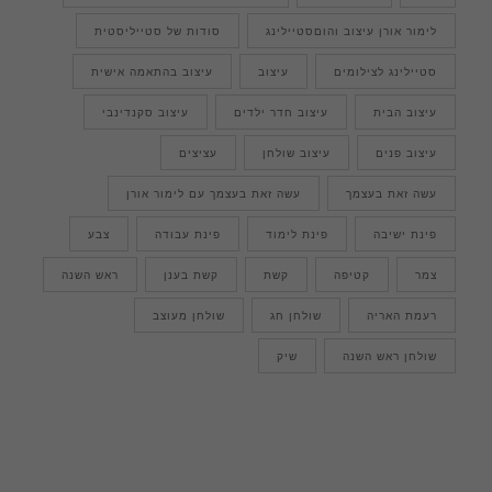
לימור אורן עיצוב והוםסטיילינג
סודות של סטייליסטית
סטיילינג לצילומים
עיצוב
עיצוב בהתאמה אישית
עיצוב הבית
עיצוב חדר ילדים
עיצוב סקנדינבי
עיצוב פנים
עיצוב שולחן
עציצים
עשה זאת בעצמך
עשה זאת בעצמך עם לימור אורן
פינת ישיבה
פינת לימוד
פינת עבודה
צבע
צמר
קטיפה
קשת
קשת בענן
ראש השנה
רעמת האריה
שולחן חג
שולחן מעוצב
שולחן ראש השנה
שיק