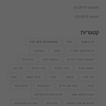
אוקטובר 2015
(1)
אוגוסט 2015
(1)
קטגוריות
THE NEW BOHEMIAN
DIY
AUKJI JD
ארוחת בוקר בסטייל
גלאם
דקורטיבי
דקורציה לחדר הילדים
הוםסטיילינג
הורה וילד
הלבשת הבית
חדרי ילדים
חדר ילדים
חדר לבן
חדר לבת
טיפים
טרנד
טרנד הקשת
טרצו
יצירה
יצירה עם ילדים
כילת אוהל
מיטת ברזל
מתנות לראש השנה
סדנת סטיילינג לצילום
סודות של סטייליסטית
סטיילינג
סטיילינג לצילומים