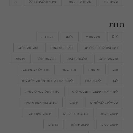
שטיח קיר
שטיח קיר קשת
שינוי והלבשת חלל
ת
תוויות
DIY
אקססוריז
גלאם
דקורציה
דקורציה לחדר הילדים
האריה הרעמתן
הום סטיילינג
הוםסטיילינג
הלבשת הבית
הלבשת חלל
וינטאג'
זהב
חג שמח
חדר בנות
חדר ילדים מעוצב
לבן
לימור אורן
לימור אורן סודות של סטייליסטית
לימור אורן עיצוב והוםסטיילינג
סודות של סטייליסטית
סטיילינג לצילומים
עיצוב
עיצוב בהתאמה אישית
עיצוב הבית
עיצוב חדר ילדים
עיצוב סקנדינבי
עיצוב פנים
עיצוב שולחן
עציצים