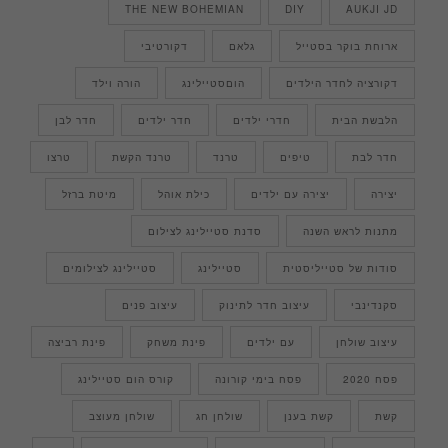
THE NEW BOHEMIAN
DIY
AUKJI JD
ארוחת בוקר בסטייל
גלאם
דקורטיבי
דקורציה לחדר הילדים
הוםסטיילינג
הורה וילד
הלבשת הבית
חדרי ילדים
חדר ילדים
חדר לבן
חדר לבת
טיפים
טרנד
טרנד הקשת
טרצו
יצירה
יצירה עם ילדים
כילת אוהל
מיטת ברזל
מתנות לראש השנה
סדנת סטיילינג לצילום
סודות של סטייליסטית
סטיילינג
סטיילינג לצילומים
סקנדינבי
עיצוב חדר לתינוק
עיצוב פנים
עיצוב שולחן
עם ילדים
פינת משחק
פינת רביצה
פסח 2020
פסח בימי קורונה
קורס הום סטיילינג
קשת
קשת בענן
שולחן חג
שולחן מעוצב