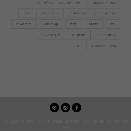
עשה זאת בעצמך
עשה זאת בעצמך עם לימור אורן
פינת ישיבה
פינת לימוד
פינת עבודה
צבע
צמר
קטיפה
קשת
קשת בענן
ראש השנה
רעמת האריה
שולחן חג
שולחן מעוצב
שולחן ראש השנה
שיק
pinterest
instagram
facebook
קצת עלי
מהו הום סטיילינג?
שירותים
פרויקטים
DIY
סדנאות
בלוג
צור
קשר