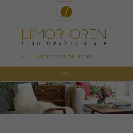
Ski
t
conten
MENU