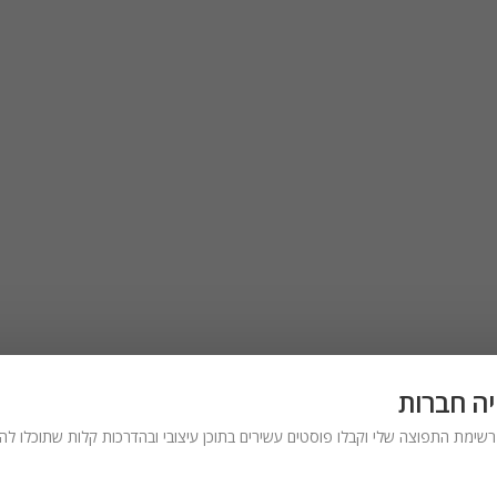
עיצוב
פנים
והוםסטיילינג
יה חברות
שימת התפוצה שלי וקבלו פוסטים עשירים בתוכן עיצובי ובהדרכות קלות שתוכלו להכ