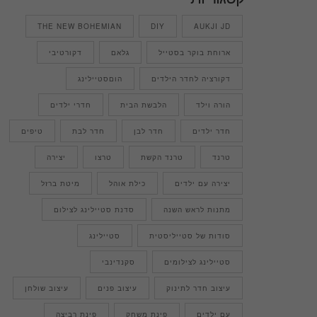
THE NEW BOHEMIAN
DIY
AUKJI JD
ארוחת בוקר בסטייל
גלאם
דקורטיבי
דקורציה לחדר הילדים
הוםסטיילינג
הורה וילד
הלבשת הבית
חדרי ילדים
חדר ילדים
חדר לבן
חדר לבת
טיפים
טרנד
טרנד הקשת
טרצו
יצירה
יצירה עם ילדים
כילת אוהל
מיטת ברזל
מתנות לראש השנה
סדנת סטיילינג לצילום
סודות של סטייליסטית
סטיילינג
סטיילינג לצילומים
סקנדינבי
עיצוב חדר לתינוק
עיצוב פנים
עיצוב שולחן
עם ילדים
פינת משחק
פינת רביצה