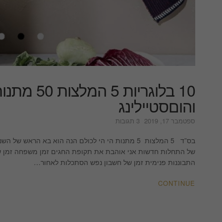
10 בלוגריות
והוםסטיילינג
על
ספטמבר 17, 2019
3 תגובות
10
בלוגריות
בס”ד 5 המלצות 5 מתנות הי הי לכולם הנה הוא בא הר
5
של התחלות חדשות אני אוהבת את תקופת החגים זמן משפחה זמן של
המלצות
התבוננות פנימית זמן של חשבון נפש הסתכלות לאחור…
50
מתנות
CONTINUE
|
לימור
אורן
|