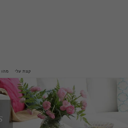
Ski
t
conten
קצת עלי
מהו ה
s