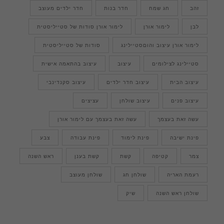
זהב
חג שמח
חדר בנות
חדר ילדים מעוצב
לבן
לימור אורן
לימור אורן סודות של סטייליסטית
לימור אורן עיצוב והוםסטיילינג
סודות של סטייליסטית
סטיילינג לצילומים
עיצוב
עיצוב בהתאמה אישית
עיצוב הבית
עיצוב חדר ילדים
עיצוב סקנדינבי
עיצוב פנים
עיצוב שולחן
עציצים
עשה זאת בעצמך
עשה זאת בעצמך עם לימור אורן
פינת ישיבה
פינת לימוד
פינת עבודה
צבע
צמר
קטיפה
קשת
קשת בענן
ראש השנה
רעמת האריה
שולחן חג
שולחן מעוצב
שולחן ראש השנה
שיק