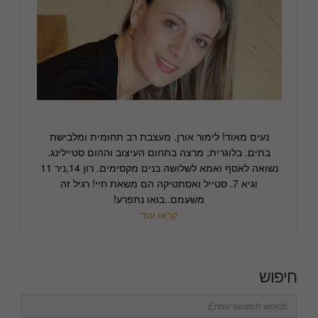
נעים מאוד! לימור אורן. מעצבת רב תחומית ומלבישת
בתים. בלוגרית, מרצה בתחום העיצוב וההום סטיילינג.
נשואה לאסף ואמא לשלושה בנים מקסימים. רון 14,ניר 11
וגיא 7. סטייל ואסתטיקה הם משאת חיי! רגיל זה
משעמם..בואו נתפרע!
קראו עוד
חיפוש
Search
for: