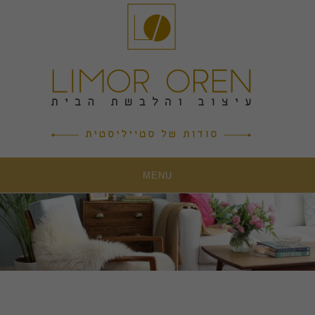
Ski
t
conten
MENU