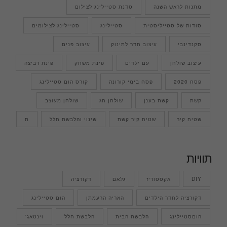
מתנות לראש השנה
סדנת סטיילינג לצילום
סודות של סטייליסטית
סטיילינג
סטיילינג לצילומים
סקנדינבי
עיצוב חדר לתינוק
עיצוב פנים
עיצוב שולחן
עם ילדים
פינת משחק
פינת רביצה
פסח 2020
פסח בימי קורונה
קורס הום סטיילינג
קשת
קשת בענן
שולחן חג
שולחן מעוצב
שטיח קיר
שטיח קיר קשת
שינוי והלבשת חלל
ת
תוויות
DIY
אקססוריז
גלאם
דקורציה
דקורציה לחדר הילדים
האריה הרעמתן
הום סטיילינג
הוםסטיילינג
הלבשת הבית
הלבשת חלל
וינטאג'