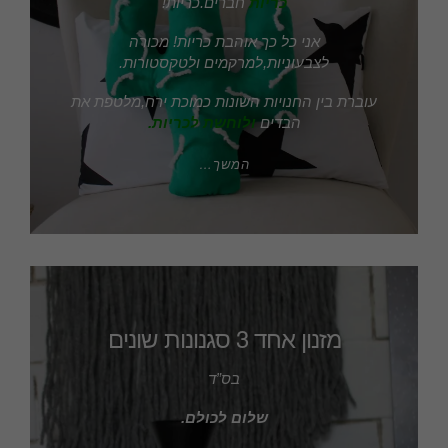
כריות
חברים.כריות!
אני כל כך אוהבת כריות! מכורה
לצבעוניות,למרקמים ולטקסטורות.
עוברת בין החנויות השונות כמוכת ירח,מלטפת את
הבדים
ולוחשת לכריות.
המשך…
מזנון אחד 3 סגנונות שונים
בס”ד
שלום לכולם.