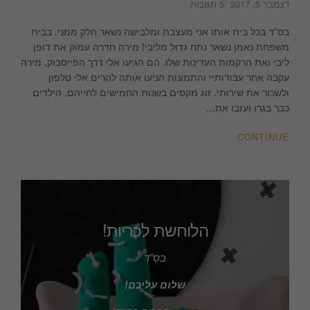
על
דצמבר 5, 2017
5 תגובות
הבית
בראש
בס”ד בכל בית אותו אני מעצבת ומלבישה נשאר חלק ממני. בבית
העין
משפחת נאמן נשאר נתח גדול מליבי! מירה חדרה עמוק את דופן
ליבי ואת הרקמות העדינות שלו. הם הגיעו אלי דרך הפייסבוק, מירה
עקבה אחר עבודותיי והתמונות הניעו אותה להרים אלי טלפון
ולשכור את שירותי. זוג מקסים בשנות החמישים לחייהם, הילדים
כבר בגרו ועזבו את…
CONTINUE
הלוחשת לכריות!
בס”ד
שלום עליכם!