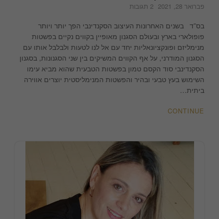
על
פברואר 28, 2021
2 תגובות
שולחן
צד
בס”ד בשנים האחרונות העיצוב הסקנדינבי הפך יותר ויותר
עם
פופולארי בארץ ובעולם הסגנון מאופיין בקווים נקיים בפשטות
ניחוח
מנימליזם ופונקציונאליות יחד עם אל לנו לטעות ולבלבל אותו עם
סקנדינבי
הסגנון המודרני, על אף הקווים המשיקים בין שני הסגנונות, בסגנון
|
הסקנדינבי סוד הקסם טמון בפשטות הטבעית שהוא מביא עימו
DIY
השימוש בעץ טבעי ובהיר והפשטות המנימליסטית יוצרים אווירה
|
ביתית…
לימורה
אורן
CONTINUE
עיצוב
פנים
והום
סטיילינג