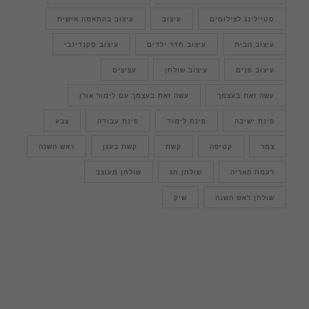
סטיילינג לצילומים
עיצוב
עיצוב בהתאמה אישית
עיצוב הבית
עיצוב חדר ילדים
עיצוב סקנדינבי
עיצוב פנים
עיצוב שולחן
עציצים
עשה זאת בעצמך
עשה זאת בעצמך עם לימור אורן
פינת ישיבה
פינת לימוד
פינת עבודה
צבע
צמר
קטיפה
קשת
קשת בענן
ראש השנה
רעמת האריה
שולחן חג
שולחן מעוצב
שולחן ראש השנה
שיק