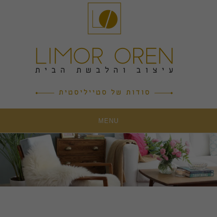
Ski
t
conten
MENU