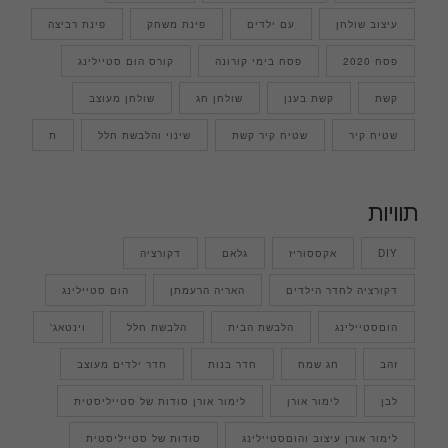
עיצוב שולחן
עם ילדים
פינת משחק
פינת רביצה
פסח 2020
פסח בימי קורונה
קורס הום סטיילינג
קשת
קשת בענן
שולחן חג
שולחן מעוצב
שטיח קיר
שטיח קיר קשת
שינוי והלבשת חלל
ת
תוויות
DIY
אקססוריז
גלאם
דקורציה
דקורציה לחדר הילדים
האריה הרעמתן
הום סטיילינג
הוםסטיילינג
הלבשת הבית
הלבשת חלל
וינטאג'
זהב
חג שמח
חדר בנות
חדר ילדים מעוצב
לבן
לימור אורן
לימור אורן סודות של סטייליסטית
לימור אורן עיצוב והוםסטיילינג
סודות של סטייליסטית