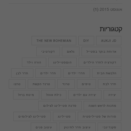
אוגוסט 2015
(1)
קטגוריות
THE NEW BOHEMIAN
DIY
AUKJI JD
ארוחת בוקר בסטייל
גלאם
דקורטיבי
דקורציה לחדר הילדים
הוםסטיילינג
הורה וילד
הלבשת הבית
חדרי ילדים
חדר ילדים
חדר לבן
חדר לבת
טיפים
טרנד
טרנד הקשת
טרצו
יצירה
יצירה עם ילדים
כילת אוהל
מיטת ברזל
מתנות לראש השנה
סדנת סטיילינג לצילום
סודות של סטייליסטית
סטיילינג
סטיילינג לצילומים
סקנדינבי
עיצוב חדר לתינוק
עיצוב פנים