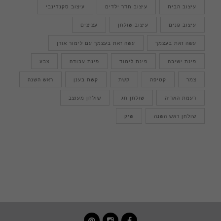
עיצוב הבית
עיצוב חדר ילדים
עיצוב סקנדינבי
עיצוב פנים
עיצוב שולחן
עציצים
עשה זאת בעצמך
עשה זאת בעצמך עם לימור אורן
פינת ישיבה
פינת לימוד
פינת עבודה
צבע
צמר
קטיפה
קשת
קשת בענן
ראש השנה
רעמת האריה
שולחן חג
שולחן מעוצב
שולחן ראש השנה
שיק
pinterest
instagram
facebook