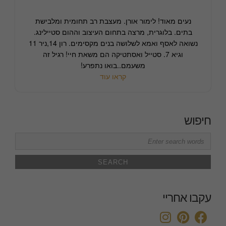
נעים מאוד! לימור אורן. מעצבת רב תחומית ומלבישת
בתים. בלוגרית, מרצה בתחום העיצוב וההום סטיילינג.
נשואה לאסף ואמא לשלושה בנים מקסימים. רון 14,ניר 11
וגיא 7. סטייל ואסתטיקה הם משאת חיי! רגיל זה
משעמם..בואו נתפרע!
קראו עוד
חיפוש
Search
for:
עקבו אחריי