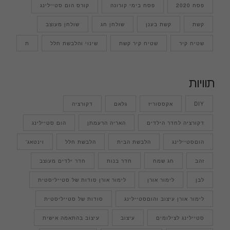
פסח 2020
פסח בימי קורונה
קורס הום סטיילינג
קשת
קשת בענן
שולחן חג
שולחן מעוצב
שטיח קיר
שטיח קיר קשת
שינוי והלבשת חלל
ת
תוויות
DIY
אקססוריז
גלאם
דקורציה
דקורציה לחדר הילדים
האריה הרעמתן
הום סטיילינג
הוםסטיילינג
הלבשת הבית
הלבשת חלל
וינטאג'
זהב
חג שמח
חדר בנות
חדר ילדים מעוצב
לבן
לימור אורן
לימור אורן סודות של סטייליסטית
לימור אורן עיצוב והוםסטיילינג
סודות של סטייליסטית
סטיילינג לצילומים
עיצוב
עיצוב בהתאמה אישית