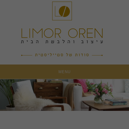
Ski
t
conten
MENU