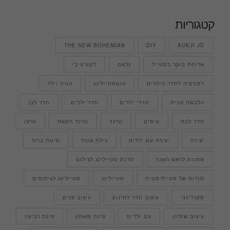
קטגוריות
THE NEW BOHEMIAN
DIY
AUKJI JD
ארוחת בוקר בסטייל
גלאם
דקורטיבי
דקורציה לחדר הילדים
הוםסטיילינג
הורה וילד
הלבשת הבית
חדרי ילדים
חדר ילדים
חדר לבן
חדר לבת
טיפים
טרנד
טרנד הקשת
טרצו
יצירה
יצירה עם ילדים
כילת אוהל
מיטת ברזל
מתנות לראש השנה
סדנת סטיילינג לצילום
סודות של סטייליסטית
סטיילינג
סטיילינג לצילומים
סקנדינבי
עיצוב חדר לתינוק
עיצוב פנים
עיצוב שולחן
עם ילדים
פינת משחק
פינת רביצה