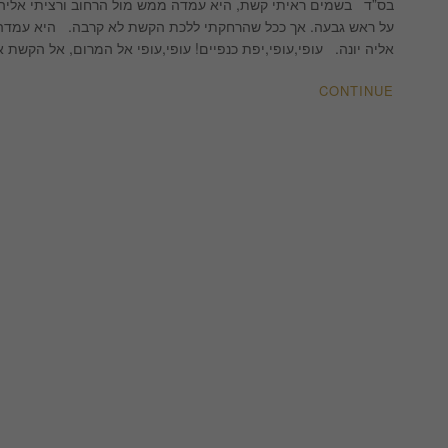
מקשטת
בס”ד בשמים ראיתי קשת, היא עמדה ממש מול הרחוב ורציתי אליה 
|
על ראש גבעה. אך ככל שהרחקתי ללכת הקשת לא קרבה. היא עמדה במ
DIY
אליה יונה. עופי,עופי,יפת כנפיים! עופי,עופי אל המרום, אל הקשת
|
לימור
CONTINUE
אורן
עיצוב
פנים
והום
סטיילינג