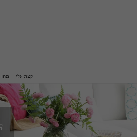
Ski
t
conten
קצת עלי
מהו ה
s