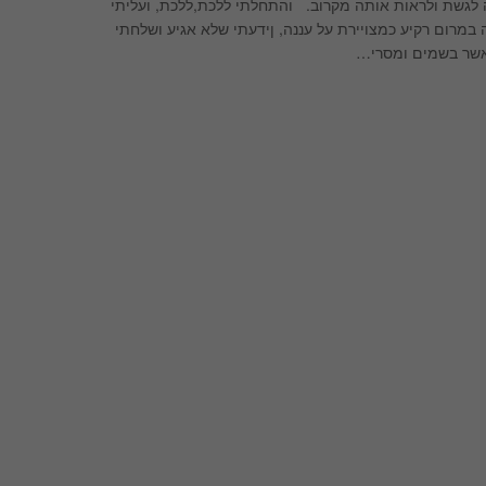
לגשת ולראות אותה מקרוב. והתחלתי ללכת,ללכת, ועליתי
רום רקיע כמצויירת על עננה, ןידעתי שלא אגיע ושלחתי
 אשר בשמים ומסרי…