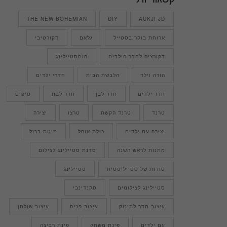
THE NEW BOHEMIAN
DIY
AUKJI JD
ארוחת בוקר בסטייל
גלאם
דקורטיבי
דקורציה לחדר הילדים
הוםסטיילינג
הורה וילד
הלבשת הבית
חדרי ילדים
חדר ילדים
חדר לבן
חדר לבת
טיפים
טרנד
טרנד הקשת
טרצו
יצירה
יצירה עם ילדים
כילת אוהל
מיטת ברזל
מתנות לראש השנה
סדנת סטיילינג לצילום
סודות של סטייליסטית
סטיילינג
סטיילינג לצילומים
סקנדינבי
עיצוב חדר לתינוק
עיצוב פנים
עיצוב שולחן
עם ילדים
פינת משחק
פינת רביצה