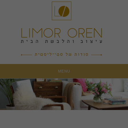
Ski
t
conten
MENU