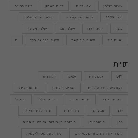
עיצוב שולחן
עם ילדים
פינת משחק
פינת רביצה
פסח 2020
פסח בימי קורונה
קורס הום סטיילינג
קשת
קשת בענן
שולחן חג
שולחן מעוצב
שטיח קיר
שטיח קיר קשת
שינוי והלבשת חלל
ת
תוויות
DIY
אקססוריז
גלאם
דקורציה
דקורציה לחדר הילדים
האריה הרעמתן
הום סטיילינג
הוםסטיילינג
הלבשת הבית
הלבשת חלל
וינטאג'
זהב
חג שמח
חדר בנות
חדר ילדים מעוצב
לבן
לימור אורן
לימור אורן סודות של סטייליסטית
לימור אורן עיצוב והוםסטיילינג
סודות של סטייליסטית