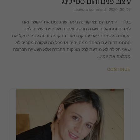
עיצוב פנים והום סטיילינג
on
יולי 30, 2020
Leave a comment
כלי
נוי
בס”ד הימים הם ימי קורונה נראה שהפנמנו את הקושי ואנו
בסגנון
למדים ומתרגלים שגרה חדשה ואחרת של חיים ועשייה לצד
נורדי
הקורונה. לשמחתי אני עסוקה מאוד בתקופה זו וזה לגמרי מקל את
|
ההתמודדות עם הפחד ממה יהיה או מכל מה שקורה מסביב לא
#DIY
שאני חלילה לא מודעת לכל מצוקות החברה אלא העשייה הברוכה
|
ממלאה את יומי…
לימור
אורן
CONTINUE
עיצוב
פנים
והום
סטיילינג