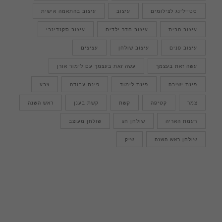
סטיילינג לצילומים
עיצוב
עיצוב בהתאמה אישית
עיצוב הבית
עיצוב חדר ילדים
עיצוב סקנדינבי
עיצוב פנים
עיצוב שולחן
עציצים
עשה זאת בעצמך
עשה זאת בעצמך עם לימור אורן
פינת ישיבה
פינת לימוד
פינת עבודה
צבע
צמר
קטיפה
קשת
קשת בענן
ראש השנה
רעמת האריה
שולחן חג
שולחן מעוצב
שולחן ראש השנה
שיק