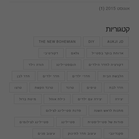
אוגוסט 2015
(1)
קטגוריות
THE NEW BOHEMIAN
DIY
AUKJI JD
ארוחת בוקר בסטייל
גלאם
דקורטיבי
דקורציה לחדר הילדים
הוםסטיילינג
הורה וילד
הלבשת הבית
חדרי ילדים
חדר ילדים
חדר לבן
חדר לבת
טיפים
טרנד
טרנד הקשת
טרצו
יצירה
יצירה עם ילדים
כילת אוהל
מיטת ברזל
מתנות לראש השנה
סדנת סטיילינג לצילום
סודות של סטייליסטית
סטיילינג
סטיילינג לצילומים
סקנדינבי
עיצוב חדר לתינוק
עיצוב פנים