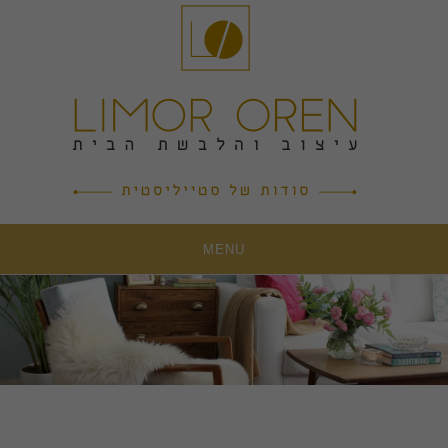
Ski
t
conten
MENU