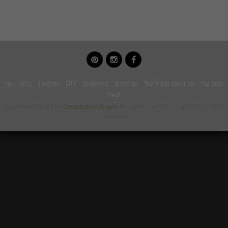
pinterest
instagram
facebook
קצת עלי
מהו הום סטיילינג?
שירותים
פרויקטים
DIY
סדנאות
בלוג
צור
קשר
Copyright © 2026 לימור אורן - Proudly designed by
All rights
Creastudio305.com
reserved.