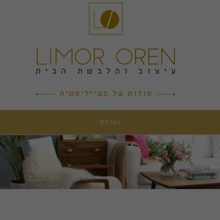
Ski
t
conten
MENU